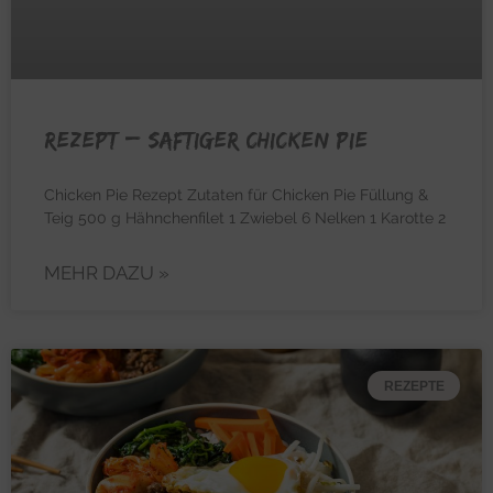
REZEPT – Saftiger Chicken Pie
Chicken Pie Rezept Zutaten für Chicken Pie Füllung &
Teig 500 g Hähnchenfilet 1 Zwiebel 6 Nelken 1 Karotte 2
MEHR DAZU »
REZEPTE