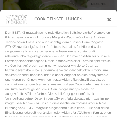
REZEPTE
COOKIE EINSTELLUNGEN
Damit STRIKE magazin seine redaktionellen Beiträge werbefrei anbieten
& finanzieren kann, nutzt unsere Magazin Website Cookies & Analyse
Technologien. Diese sind auch wichtig, damit unser Online Magazin
STRIKE zuverlässig & sicher läuft, technisch alles funktioniert & du
gegebenenfalls auch externe Inhalte lesen kannst sowie für dich
relevante Inhalte gezeigt werden können. Dafür verarbeiten wir & unsere
Partner personenbezogene Daten in anonymisierter Form beispielsweise
via Cookies. Außerdem sammeln wir pseudonymisierte Daten zu
Nutzungsverhalten über aufgerufene Seiten oder geklickte Buttons, um
so unseren redaktionellen Inhalt & unser Angebot an dich analysieren &
optimieren zu können. Wenn du hierzu widerruflich einwilligst, bist du
damit einverstanden & erlaubst uns auch, diese Daten unter Umständen
an Dritte weiterzugeben, wie z.B. an Google Analytics oder an
ausgewählte Affiliate Partner. Dies schließt gegebenenfalls die
Verarbeitung deiner Daten in den USA ein. Falls du dazu nicht zustimmen
magst, beschränken wir uns auf die essentiellen Cookies wodurch die
Nutzung von STRIKE magazin eingeschränkt sein kann. Du kannst deine
Einwilligung jederzeit hier ändern oder widerrufen. Weitere Informationen