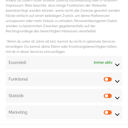
findest du zudem unter unserer Datenschutzerklärung oder in unserem
Impressum. Bitte beachte, dass einige Funktionen der Webseite
beeinträchtigt werden können, wenn nicht alle Zwecke gewährt werden.
REZEPT – Grüner Smoothie mit
Klicke einfach auf einen beliebigen Zweck, um deine Präferenzen
Grünkohl und Birne
anzupassen oder mehr Details zu erhalten. Personenbezogenen Daten
werden zu bestimmten Zwecken gegebenenfalls auf der
Rechtsgrundlage des berechtigten Interesses verarbeitet.
Rezept für grünen Smoothie mit Grünkohl ZUTATEN
FÜR GRÜNEN SMOOTHIE MIT GRÜNKOHL 1 gute
*Wenn du unter 16 Jahre alt bist, kannst du nicht in optionale Services
einwilligen. Du kannst deine Eltern oder Erziehungsberechtigten bitten,
Handvoll Grünkohl 5 Datteln ohne Stein
mit dir in diese Services einzuwilligen.
MEHR DAZU »
Essentiell
Immer aktiv
Funktional
« Previous
1
2
3
4
5
Next »
Statistik
Marketing