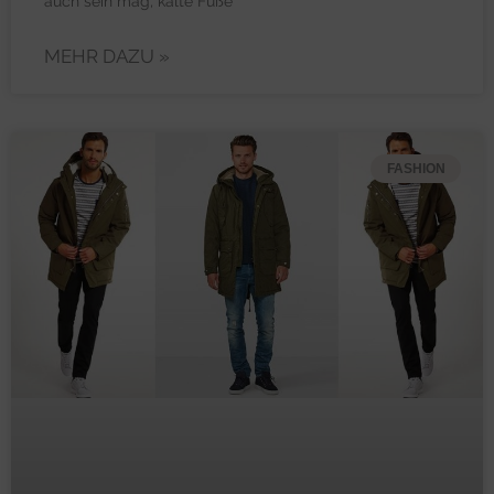
auch sein mag, kalte Füße
MEHR DAZU »
FASHION