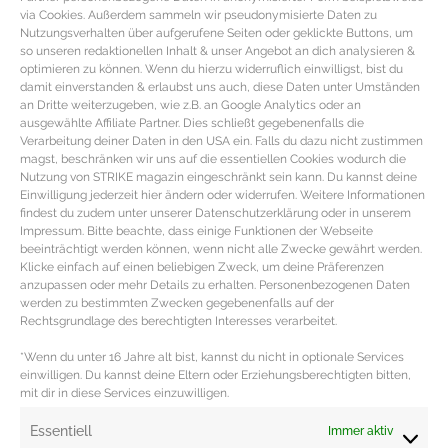
via Cookies. Außerdem sammeln wir pseudonymisierte Daten zu
Nutzungsverhalten über aufgerufene Seiten oder geklickte Buttons, um
so unseren redaktionellen Inhalt & unser Angebot an dich analysieren &
optimieren zu können. Wenn du hierzu widerruflich einwilligst, bist du
damit einverstanden & erlaubst uns auch, diese Daten unter Umständen
an Dritte weiterzugeben, wie z.B. an Google Analytics oder an
ausgewählte Affiliate Partner. Dies schließt gegebenenfalls die
Verarbeitung deiner Daten in den USA ein. Falls du dazu nicht zustimmen
magst, beschränken wir uns auf die essentiellen Cookies wodurch die
Nutzung von STRIKE magazin eingeschränkt sein kann. Du kannst deine
Einwilligung jederzeit hier ändern oder widerrufen. Weitere Informationen
findest du zudem unter unserer Datenschutzerklärung oder in unserem
WOHNINSPIRATION – Dekoration,
Impressum. Bitte beachte, dass einige Funktionen der Webseite
beeinträchtigt werden können, wenn nicht alle Zwecke gewährt werden.
Möbel und Accessoires im Botanical
Klicke einfach auf einen beliebigen Zweck, um deine Präferenzen
Look
anzupassen oder mehr Details zu erhalten. Personenbezogenen Daten
werden zu bestimmten Zwecken gegebenenfalls auf der
Rechtsgrundlage des berechtigten Interesses verarbeitet.
Dekotipps, Möbel & Wohn-Accessoires für den
Botanical Look Die Sehnsucht nach grüner Natur sorgte
*Wenn du unter 16 Jahre alt bist, kannst du nicht in optionale Services
einwilligen. Du kannst deine Eltern oder Erziehungsberechtigten bitten,
dieses Jahr für den Wohntrend Botanical
mit dir in diese Services einzuwilligen.
MEHR DAZU »
Essentiell
Immer aktiv