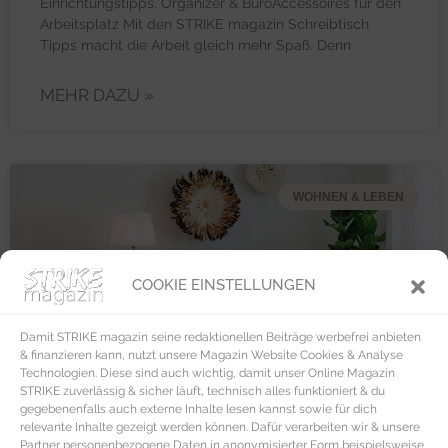
Einrichtungstipps, Organizer & BüroAccessoires für den
Arbeitsplatz Mit den STRIKE magazin Schreibtisch
Tipps macht die Arbeit gleich mehr Spaß. Denn
MEHR DAZU »
WOHNEN & LEBEN
COOKIE EINSTELLUNGEN
Damit STRIKE magazin seine redaktionellen Beiträge werbefrei anbieten
& finanzieren kann, nutzt unsere Magazin Website Cookies & Analyse
Technologien. Diese sind auch wichtig, damit unser Online Magazin
STRIKE zuverlässig & sicher läuft, technisch alles funktioniert & du
gegebenenfalls auch externe Inhalte lesen kannst sowie für dich
relevante Inhalte gezeigt werden können. Dafür verarbeiten wir & unsere
Partner personenbezogene Daten in anonymisierter Form beispielsweise