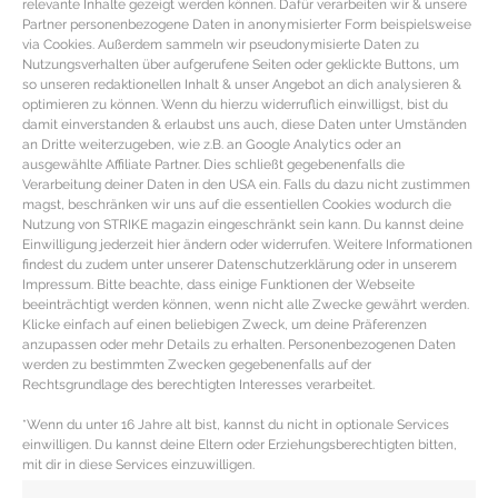
relevante Inhalte gezeigt werden können. Dafür verarbeiten wir & unsere
Partner personenbezogene Daten in anonymisierter Form beispielsweise
via Cookies. Außerdem sammeln wir pseudonymisierte Daten zu
Nutzungsverhalten über aufgerufene Seiten oder geklickte Buttons, um
so unseren redaktionellen Inhalt & unser Angebot an dich analysieren &
optimieren zu können. Wenn du hierzu widerruflich einwilligst, bist du
damit einverstanden & erlaubst uns auch, diese Daten unter Umständen
an Dritte weiterzugeben, wie z.B. an Google Analytics oder an
ausgewählte Affiliate Partner. Dies schließt gegebenenfalls die
Verarbeitung deiner Daten in den USA ein. Falls du dazu nicht zustimmen
magst, beschränken wir uns auf die essentiellen Cookies wodurch die
Nutzung von STRIKE magazin eingeschränkt sein kann. Du kannst deine
Einwilligung jederzeit hier ändern oder widerrufen. Weitere Informationen
findest du zudem unter unserer Datenschutzerklärung oder in unserem
Impressum. Bitte beachte, dass einige Funktionen der Webseite
PUMP UP THE VOLUME – Lippen
beeinträchtigt werden können, wenn nicht alle Zwecke gewährt werden.
Klicke einfach auf einen beliebigen Zweck, um deine Präferenzen
Volumen ohne Operation
anzupassen oder mehr Details zu erhalten. Personenbezogenen Daten
werden zu bestimmten Zwecken gegebenenfalls auf der
Rechtsgrundlage des berechtigten Interesses verarbeitet.
LIPPEN VOLUMEN & volle Lippen OHNE OPERATION
Produkte für Lippen Volumen online kaufen
*Wenn du unter 16 Jahre alt bist, kannst du nicht in optionale Services
Lippenpumpe von Hotlipz auflegen, festdrücken und
einwilligen. Du kannst deine Eltern oder Erziehungsberechtigten bitten,
innerhalb
mit dir in diese Services einzuwilligen.