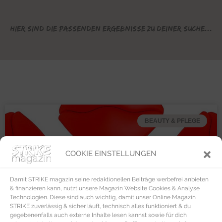
Hier sind die passenden Ergebnisse zu deiner Suche...
BEAUTY & PFLEGE
COOKIE EINSTELLUNGEN
Damit STRIKE magazin seine redaktionellen Beiträge werbefrei anbieten
& finanzieren kann, nutzt unsere Magazin Website Cookies & Analyse
Technologien. Diese sind auch wichtig, damit unser Online Magazin
STRIKE zuverlässig & sicher läuft, technisch alles funktioniert & du
gegebenenfalls auch externe Inhalte lesen kannst sowie für dich