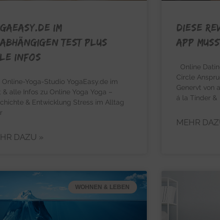
gaEasy.de im
Diese re
abhängigen Test plus
App muss
le Infos
Online Datin
Circle Anspr
 Online-Yoga-Studio YogaEasy.de im
Genervt von 
t & alle Infos zu Online Yoga Yoga –
á la Tinder &
chichte & Entwicklung Stress im Alltag
r
MEHR DAZ
HR DAZU »
WOHNEN & LEBEN