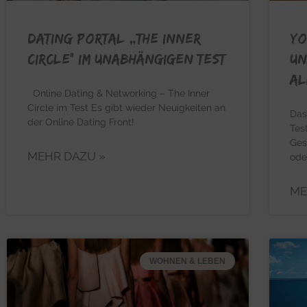
Dating Portal „The Inner
Yo
Circle“ im unabhängigen Test
un
al
Online Dating & Networking – The Inner
Circle im Test Es gibt wieder Neuigkeiten an
Das
der Online Dating Front!
Tes
Ges
MEHR DAZU »
ode
ME
WOHNEN & LEBEN