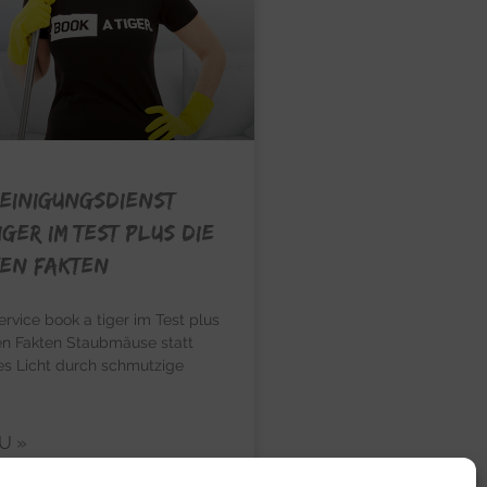
einigungsdienst
ger im Test plus die
ten Fakten
vice book a tiger im Test plus
en Fakten Staubmäuse statt
les Licht durch schmutzige
U »