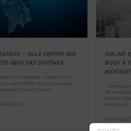
TGEBER – Alle Fakten und
Online R
fos über das Deepweb
Book a Ti
wichtigs
pWeb des Internets – Fakten, Infos &
ps zu dem DarkNet Wer sich ein wenig
Reinigungsser
fgründiger mit dem Internet
die wichtigst
Haustier, fah
HR DAZU »
Fenster und
MEHR DAZ