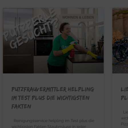
WOHNEN & LEBEN
Putzfrauvermittler Helpling
Li
im Test plus die wichtigsten
pl
Fakten
Lie
wic
Reinigungsservice helpling im Test plus die
Piz
wichtigsten Fakten Staubmäuse in jeder