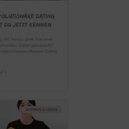
volutionäre Dating
t Du jetzt kennen
g mit Niveau dank The Inner
uchsvolles Daten gewünscht?
anspruchslosen Massen-Dating
U »
WOHNEN & LEBEN