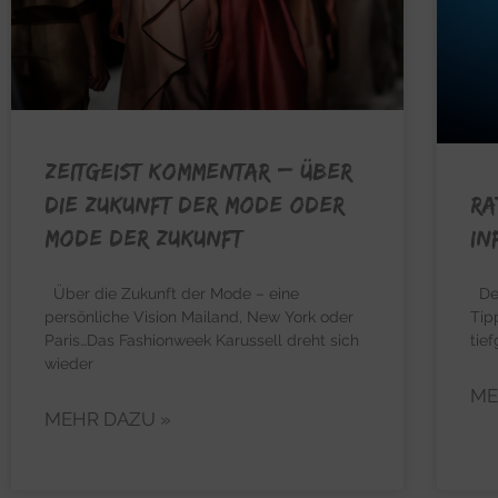
ZEITGEIST KOMMENTAR – Über
RA
die Zukunft der Mode oder
In
Mode der Zukunft
Dee
Über die Zukunft der Mode – eine
Tip
persönliche Vision Mailand, New York oder
tie
Paris…Das Fashionweek Karussell dreht sich
wieder
ME
MEHR DAZU »