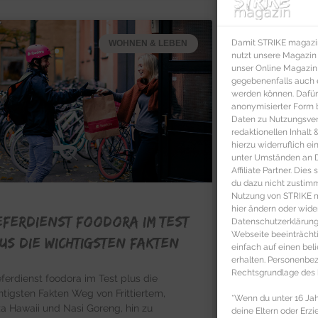
Damit STRIKE magazin 
WOHNEN & LEBEN
nutzt unsere Magazin
unser Online Magazin S
gegebenenfalls auch e
werden können. Dafür
anonymisierter Form 
Daten zu Nutzungsverh
redaktionellen Inhalt
hierzu widerruflich ei
unter Umständen an Dr
Affiliate Partner. Die
du dazu nicht zustim
Nutzung von STRIKE ma
hier ändern oder wide
eferdienst foodora im Test
Datenschutzerklärung 
Webseite beeinträcht
us die wichtigsten Fakten
einfach auf einen be
erhalten. Personenb
Rechtsgrundlage des b
ferdienst foodora im Test plus die
htigsten Fakten Weg von Frittiertem,
*Wenn du unter 16 Jahr
za Hawaii und Nasi Goreng, hin zu
deine Eltern oder Erzi