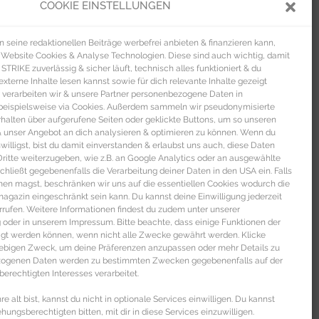
COOKIE EINSTELLUNGEN
seine redaktionellen Beiträge werbefrei anbieten & finanzieren kann,
 Website Cookies & Analyse Technologien. Diese sind auch wichtig, damit
TRIKE zuverlässig & sicher läuft, technisch alles funktioniert & du
xterne Inhalte lesen kannst sowie für dich relevante Inhalte gezeigt
 verarbeiten wir & unsere Partner personenbezogene Daten in
beispielsweise via Cookies. Außerdem sammeln wir pseudonymisierte
alten über aufgerufene Seiten oder geklickte Buttons, um so unseren
 & unser Angebot an dich analysieren & optimieren zu können. Wenn du
nwilligst, bist du damit einverstanden & erlaubst uns auch, diese Daten
itte weiterzugeben, wie z.B. an Google Analytics oder an ausgewählte
s schließt gegebenenfalls die Verarbeitung deiner Daten in den USA ein. Falls
men magst, beschränken wir uns auf die essentiellen Cookies wodurch die
gazin eingeschränkt sein kann. Du kannst deine Einwilligung jederzeit
rrufen. Weitere Informationen findest du zudem unter unserer
oder in unserem Impressum. Bitte beachte, dass einige Funktionen der
igt werden können, wenn nicht alle Zwecke gewährt werden. Klicke
liebigen Zweck, um deine Präferenzen anzupassen oder mehr Details zu
ezogenen Daten werden zu bestimmten Zwecken gegebenenfalls auf der
erechtigten Interesses verarbeitet.
e alt bist, kannst du nicht in optionale Services einwilligen. Du kannst
ehungsberechtigten bitten, mit dir in diese Services einzuwilligen.