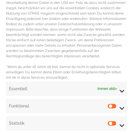
Verarbeitung deiner Daten in den USA ein. Falls du dazu nicht zustimmen
magst, beschränken wir uns auf die essentiellen Cookies wodurch die
Nutzung von STRIKE magazin eingeschränkt sein kann. Du kannst deine
Einwilligung jederzeit hier ändern oder widerrufen. Weitere Informationen
findest du zudem unter unserer Datenschutzerklärung oder in unserem
Impressum. Bitte beachte, dass einige Funktionen der Webseite
beeinträchtigt werden können, wenn nicht alle Zwecke gewährt werden.
Klicke einfach auf einen beliebigen Zweck, um deine Präferenzen
anzupassen oder mehr Details zu erhalten. Personenbezogenen Daten
Saisonkalender Oktober mit dem
werden zu bestimmten Zwecken gegebenenfalls auf der
Gemüse der Saison
Rechtsgrundlage des berechtigten Interesses verarbeitet.
*Wenn du unter 16 Jahre alt bist, kannst du nicht in optionale Services
Saisonkalender Oktober mit dem frischen Gemüse der
einwilligen. Du kannst deine Eltern oder Erziehungsberechtigten bitten,
mit dir in diese Services einzuwilligen.
Saison KÜRBIS Warenkunde & Kochbasics
KAUFBERATER KÜRBIS Der Kürbis sollte hohl klingen,
Essentiell
Immer aktiv
mit
MEHR DAZU »
Funktional
Statistik