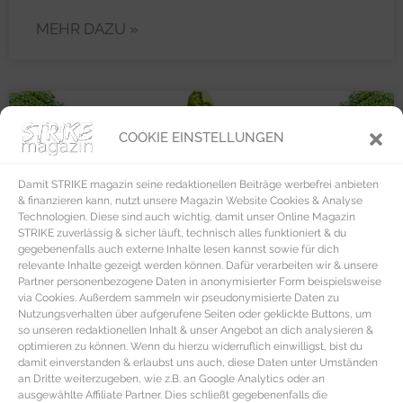
MEHR DAZU »
HEALTH
COOKIE EINSTELLUNGEN
Damit STRIKE magazin seine redaktionellen Beiträge werbefrei anbieten
& finanzieren kann, nutzt unsere Magazin Website Cookies & Analyse
Technologien. Diese sind auch wichtig, damit unser Online Magazin
STRIKE zuverlässig & sicher läuft, technisch alles funktioniert & du
gegebenenfalls auch externe Inhalte lesen kannst sowie für dich
relevante Inhalte gezeigt werden können. Dafür verarbeiten wir & unsere
Partner personenbezogene Daten in anonymisierter Form beispielsweise
via Cookies. Außerdem sammeln wir pseudonymisierte Daten zu
Nutzungsverhalten über aufgerufene Seiten oder geklickte Buttons, um
so unseren redaktionellen Inhalt & unser Angebot an dich analysieren &
optimieren zu können. Wenn du hierzu widerruflich einwilligst, bist du
damit einverstanden & erlaubst uns auch, diese Daten unter Umständen
an Dritte weiterzugeben, wie z.B. an Google Analytics oder an
ausgewählte Affiliate Partner. Dies schließt gegebenenfalls die