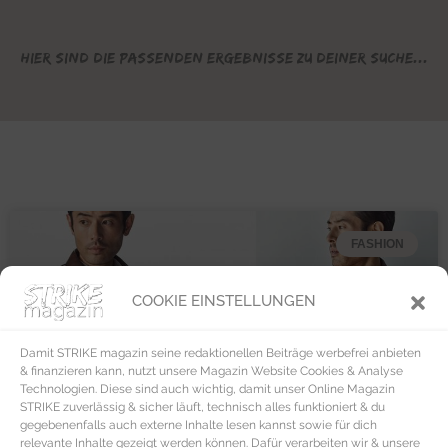
Hier sind die passenden Ergebnisse zu deiner Suche...
FASHION
COOKIE EINSTELLUNGEN
Damit STRIKE magazin seine redaktionellen Beiträge werbefrei anbieten
& finanzieren kann, nutzt unsere Magazin Website Cookies & Analyse
Technologien. Diese sind auch wichtig, damit unser Online Magazin
STRIKE zuverlässig & sicher läuft, technisch alles funktioniert & du
gegebenenfalls auch externe Inhalte lesen kannst sowie für dich
relevante Inhalte gezeigt werden können. Dafür verarbeiten wir & unsere