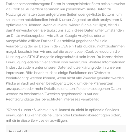
Partner personenbezogene Daten in anonymisierter Form beispielsweise
via Cookies. Außerdem sammeln wir pseudonymisierte Daten zu
Nutzungsverhalten über aufgerufene Seiten oder geklickte Buttons, um
so unseren redaktionellen Inhalt & unser Angebot an dich analysieren &
optimieren zu können. Wenn du hierzu widerruflich einwilligst, bist du
damit einverstanden & erlaubst uns auch, diese Daten unter Umständen
an Dritte weiterzugeben, wie z.B. an Google Analytics oder an
ausgewählte Affiliate Partner. Dies schließt gegebenenfalls die
Verarbeitung deiner Daten in den USA ein. Falls du dazu nicht zustimmen
magst, beschränken wir uns auf die essentiellen Cookies wodurch die
Nutzung von STRIKE magazin eingeschränkt sein kann. Du kannst deine
Einwilligung jederzeit hier ändern oder widerrufen. Weitere Informationen
findest du zudem unter unserer Datenschutzerklärung oder in unserem
Impressum. Bitte beachte, dass einige Funktionen der Webseite
beeinträchtigt werden können, wenn nicht alle Zwecke gewährt werden.
STYLINGTIPPS – Der perfekte Casual
Klicke einfach auf einen beliebigen Zweck, um deine Präferenzen
Look für den Frühling
anzupassen oder mehr Details zu erhalten. Personenbezogenen Daten
werden zu bestimmten Zwecken gegebenenfalls auf der
Rechtsgrundlage des berechtigten Interesses verarbeitet.
Stylingtipps – Das perfekte Casual Outfit für den
*Wenn du unter 16 Jahre alt bist, kannst du nicht in optionale Services
Frühling Es ist wieder Frühling und dementsprechend
einwilligen. Du kannst deine Eltern oder Erziehungsberechtigten bitten,
höchste Zeit die Winterklamotten gegen
mit dir in diese Services einzuwilligen.
MEHR DAZU »
Essentiell
Immer aktiv