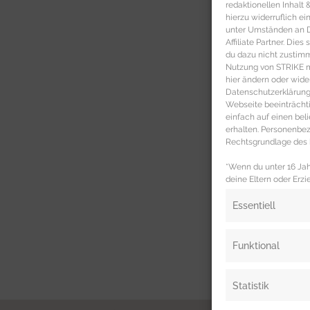
redaktionellen Inhalt
hierzu widerruflich ei
unter Umständen an Dr
Affiliate Partner. Die
du dazu nicht zustim
Nutzung von STRIKE ma
hier ändern oder wide
Datenschutzerklärung 
Webseite beeinträcht
einfach auf einen be
erhalten. Personenb
Rechtsgrundlage des b
*Wenn du unter 16 Jahr
deine Eltern oder Erzi
Essentiell
Funktional
Statistik