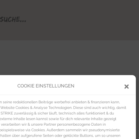
Suche...
COOKIE EINSTELLUNGEN
seine redaktionellen Beiträge werbefrei anbieten & finanzieren kann,
 Website Cookies & Analyse Technologien. Diese sind auch wichtig, damit
TRIKE zuverlässig & sicher läuft, technisch alles funktioniert & du
xterne Inhalte lesen kannst sowie für dich relevante Inhalte gezeigt
 verarbeiten wir & unsere Partner personenbezogene Daten in
beispielsweise via Cookies. Außerdem sammeln wir pseudonymisierte
alten über aufgerufene Seiten oder geklickte Buttons, um so unseren