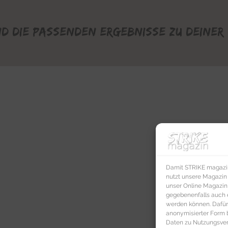
nd die passenden Ergebnisse zu deiner 
Damit STRIKE magazin 
nutzt unsere Magazin
unser Online Magazin S
gegebenenfalls auch e
werden können. Dafür
anonymisierter Form 
Daten zu Nutzungsverh