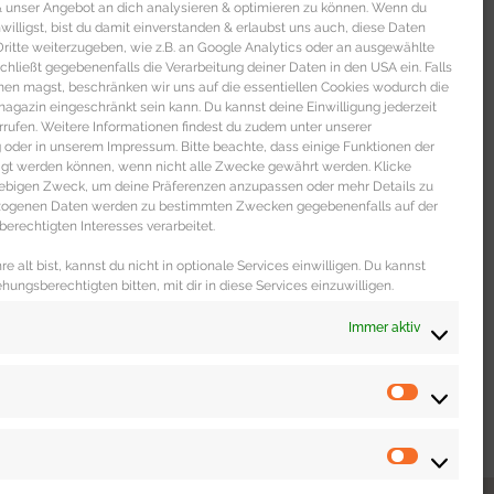
 & unser Angebot an dich analysieren & optimieren zu können. Wenn du
nwilligst, bist du damit einverstanden & erlaubst uns auch, diese Daten
itte weiterzugeben, wie z.B. an Google Analytics oder an ausgewählte
s schließt gegebenenfalls die Verarbeitung deiner Daten in den USA ein. Falls
men magst, beschränken wir uns auf die essentiellen Cookies wodurch die
gazin eingeschränkt sein kann. Du kannst deine Einwilligung jederzeit
rrufen. Weitere Informationen findest du zudem unter unserer
oder in unserem Impressum. Bitte beachte, dass einige Funktionen der
igt werden können, wenn nicht alle Zwecke gewährt werden. Klicke
liebigen Zweck, um deine Präferenzen anzupassen oder mehr Details zu
ezogenen Daten werden zu bestimmten Zwecken gegebenenfalls auf der
erechtigten Interesses verarbeitet.
e alt bist, kannst du nicht in optionale Services einwilligen. Du kannst
ehungsberechtigten bitten, mit dir in diese Services einzuwilligen.
Immer aktiv