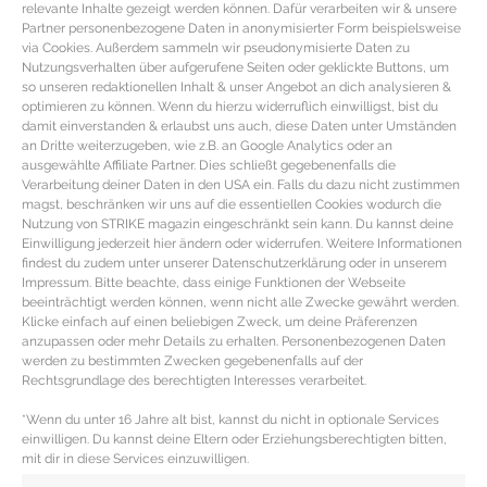
relevante Inhalte gezeigt werden können. Dafür verarbeiten wir & unsere
Partner personenbezogene Daten in anonymisierter Form beispielsweise
via Cookies. Außerdem sammeln wir pseudonymisierte Daten zu
Nutzungsverhalten über aufgerufene Seiten oder geklickte Buttons, um
so unseren redaktionellen Inhalt & unser Angebot an dich analysieren &
optimieren zu können. Wenn du hierzu widerruflich einwilligst, bist du
damit einverstanden & erlaubst uns auch, diese Daten unter Umständen
an Dritte weiterzugeben, wie z.B. an Google Analytics oder an
ausgewählte Affiliate Partner. Dies schließt gegebenenfalls die
Verarbeitung deiner Daten in den USA ein. Falls du dazu nicht zustimmen
magst, beschränken wir uns auf die essentiellen Cookies wodurch die
Nutzung von STRIKE magazin eingeschränkt sein kann. Du kannst deine
Einwilligung jederzeit hier ändern oder widerrufen. Weitere Informationen
findest du zudem unter unserer Datenschutzerklärung oder in unserem
Impressum. Bitte beachte, dass einige Funktionen der Webseite
BEST DRESSED AT EVERY AGE –
beeinträchtigt werden können, wenn nicht alle Zwecke gewährt werden.
Klicke einfach auf einen beliebigen Zweck, um deine Präferenzen
Perfekt gestylt als 20jährige zur
anzupassen oder mehr Details zu erhalten. Personenbezogenen Daten
Weihnachtsfeier
werden zu bestimmten Zwecken gegebenenfalls auf der
Rechtsgrundlage des berechtigten Interesses verarbeitet.
Styling guide – Perfekt gekleidet auf die
*Wenn du unter 16 Jahre alt bist, kannst du nicht in optionale Services
Weihnachtsfeier als 20jährige Das Jahr neigt sich dem
einwilligen. Du kannst deine Eltern oder Erziehungsberechtigten bitten,
mit dir in diese Services einzuwilligen.
Ende und die Feier-Saison kann