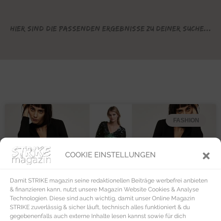
Hier sind die passenden Ergebnisse zu deiner Suche...
FASHION
COOKIE EINSTELLUNGEN
Damit STRIKE magazin seine redaktionellen Beiträge werbefrei anbieten
& finanzieren kann, nutzt unsere Magazin Website Cookies & Analyse
Technologien. Diese sind auch wichtig, damit unser Online Magazin
STRIKE zuverlässig & sicher läuft, technisch alles funktioniert & du
gegebenenfalls auch externe Inhalte lesen kannst sowie für dich