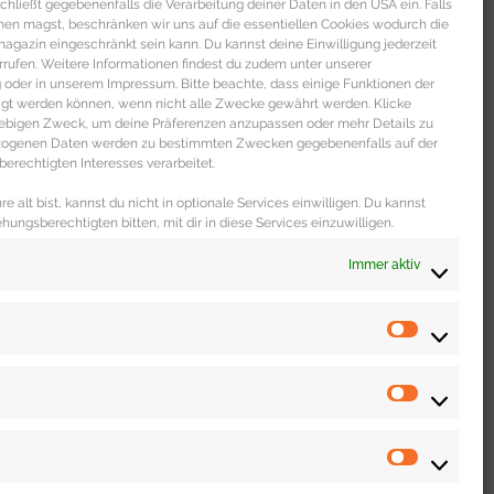
s schließt gegebenenfalls die Verarbeitung deiner Daten in den USA ein. Falls
men magst, beschränken wir uns auf die essentiellen Cookies wodurch die
gazin eingeschränkt sein kann. Du kannst deine Einwilligung jederzeit
rrufen. Weitere Informationen findest du zudem unter unserer
oder in unserem Impressum. Bitte beachte, dass einige Funktionen der
igt werden können, wenn nicht alle Zwecke gewährt werden. Klicke
liebigen Zweck, um deine Präferenzen anzupassen oder mehr Details zu
ezogenen Daten werden zu bestimmten Zwecken gegebenenfalls auf der
erechtigten Interesses verarbeitet.
e alt bist, kannst du nicht in optionale Services einwilligen. Du kannst
ehungsberechtigten bitten, mit dir in diese Services einzuwilligen.
Immer aktiv