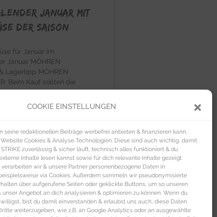
lender Januar mit
se der Saison
üse für Januar im
der Januar MÖHREN
& Lagertipp MÖHREN
 Beim Kauf sollten die
ig sein
COOKIE EINSTELLUNGEN
U »
seine redaktionellen Beiträge werbefrei anbieten & finanzieren kann,
 Website Cookies & Analyse Technologien. Diese sind auch wichtig, damit
TRIKE zuverlässig & sicher läuft, technisch alles funktioniert & du
xterne Inhalte lesen kannst sowie für dich relevante Inhalte gezeigt
 verarbeiten wir & unsere Partner personenbezogene Daten in
beispielsweise via Cookies. Außerdem sammeln wir pseudonymisierte
alten über aufgerufene Seiten oder geklickte Buttons, um so unseren
 & unser Angebot an dich analysieren & optimieren zu können. Wenn du
nwilligst, bist du damit einverstanden & erlaubst uns auch, diese Daten
itte weiterzugeben, wie z.B. an Google Analytics oder an ausgewählte