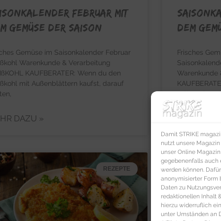
isonkalender Februar mit
Saisonka
m Gemüse der Saison
dem Gemü
sches Gemüse im Saisonkalender Februar
Frisches Gem
ßkohl Warenkunde & Verarbeitung
Saisonkalen
ßKOHL KAUFBERATER: Wenn du den
Warenkunde 
ßkohl mit Außenblättern kaufst, darauf
KAUFBERATER:
ten,
Möhren knack
HR DAZU »
MEHR DAZ
Damit STRIKE magazin 
nutzt unsere Magazin
unser Online Magazin S
gegebenenfalls auch e
REZEPTE
werden können. Dafür
anonymisierter Form 
Daten zu Nutzungsverh
redaktionellen Inhalt
hierzu widerruflich ei
unter Umständen an Dr