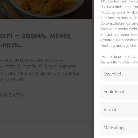
Affiliate Partner. Die
du dazu nicht zustim
Nutzung von STRIKE ma
hier ändern oder wide
Datenschutzerklärung 
Webseite beeinträcht
ZEPT – Original Wiener
einfach auf einen be
erhalten. Personenb
hnitzel
Rechtsgrundlage des b
*Wenn du unter 16 Jahr
ZEPT FÜR DAS BESTE WIENER
deine Eltern oder Erzi
HNITZEL ZUTATEN FÜR DAS WIENER
NITZEL 2 Kalbsschnitzel (je circa 120gr)
Essentiell
as Mehl 2 EL
Funktional
HR DAZU »
Statistik
Marketing