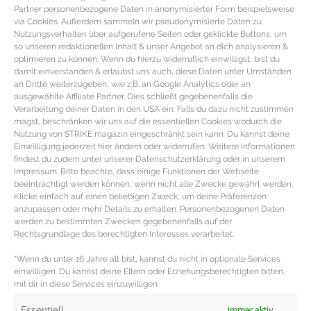
Partner personenbezogene Daten in anonymisierter Form beispielsweise
via Cookies. Außerdem sammeln wir pseudonymisierte Daten zu
Nutzungsverhalten über aufgerufene Seiten oder geklickte Buttons, um
so unseren redaktionellen Inhalt & unser Angebot an dich analysieren &
optimieren zu können. Wenn du hierzu widerruflich einwilligst, bist du
damit einverstanden & erlaubst uns auch, diese Daten unter Umständen
an Dritte weiterzugeben, wie z.B. an Google Analytics oder an
ausgewählte Affiliate Partner. Dies schließt gegebenenfalls die
Verarbeitung deiner Daten in den USA ein. Falls du dazu nicht zustimmen
magst, beschränken wir uns auf die essentiellen Cookies wodurch die
Nutzung von STRIKE magazin eingeschränkt sein kann. Du kannst deine
Einwilligung jederzeit hier ändern oder widerrufen. Weitere Informationen
findest du zudem unter unserer Datenschutzerklärung oder in unserem
Impressum. Bitte beachte, dass einige Funktionen der Webseite
beeinträchtigt werden können, wenn nicht alle Zwecke gewährt werden.
ESSENTIALS – Die schönsten
Klicke einfach auf einen beliebigen Zweck, um deine Präferenzen
Chelseaboots der Saison
anzupassen oder mehr Details zu erhalten. Personenbezogenen Daten
werden zu bestimmten Zwecken gegebenenfalls auf der
Rechtsgrundlage des berechtigten Interesses verarbeitet.
die schönsten CHELSEABOOTS DER SAISON
*Wenn du unter 16 Jahre alt bist, kannst du nicht in optionale Services
Chelseaboots gehören in jeden Schrank. Warum? Weil
einwilligen. Du kannst deine Eltern oder Erziehungsberechtigten bitten,
diese Stiefeletten erstmal nie und wirklich nie aus
mit dir in diese Services einzuwilligen.
MEHR DAZU »
Essentiell
Immer aktiv