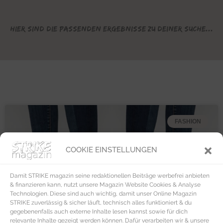
Hier sind die passenden Ergebnisse zu deiner Suche...
FASHION
COOKIE EINSTELLUNGEN
Damit STRIKE magazin seine redaktionellen Beiträge werbefrei anbieten
& finanzieren kann, nutzt unsere Magazin Website Cookies & Analyse
Technologien. Diese sind auch wichtig, damit unser Online Magazin
STRIKE zuverlässig & sicher läuft, technisch alles funktioniert & du
gegebenenfalls auch externe Inhalte lesen kannst sowie für dich
relevante Inhalte gezeigt werden können. Dafür verarbeiten wir & unsere