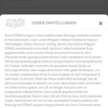
COOKIE EINSTELLUNGEN
FASHION
Damit STRIKE magazin seine redaktionellen Beiträge werbefrei anbieten
& finanzieren kann, nutzt unsere Magazin Website Cookies & Analyse
Technologien. Diese sind auch wichtig, damit unser Online Magazin
STRIKE zuverlässig & sicher läuft, technisch alles funktioniert & du
gegebenenfalls auch externe Inhalte lesen kannst sowie für dich
relevante Inhalte gezeigt werden können. Dafür verarbeiten wir & unsere
Partner personenbezogene Daten in anonymisierter Form beispielsweise
via Cookies. Außerdem sammeln wir pseudonymisierte Daten zu
Nutzungsverhalten über aufgerufene Seiten oder geklickte Buttons, um
so unseren redaktionellen Inhalt & unser Angebot an dich analysieren &
optimieren zu können. Wenn du hierzu widerruflich einwilligst, bist du
damit einverstanden & erlaubst uns auch, diese Daten unter Umständen
an Dritte weiterzugeben, wie z.B. an Google Analytics oder an
ausgewählte Affiliate Partner. Dies schließt gegebenenfalls die
Verarbeitung deiner Daten in den USA ein. Falls du dazu nicht zustimmen
magst, beschränken wir uns auf die essentiellen Cookies wodurch die
Nutzung von STRIKE magazin eingeschränkt sein kann. Du kannst deine