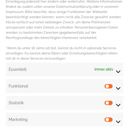
Einwilligung jederzeit hier ändern oder widerrufen. Weitere Informationen
findest du zudem unter unserer Datenschutzerklärung oder in unserem
Impressum. Bitte beachte, dass einige Funktionen der Webseite
beeinträchtigt werden können, wenn nicht alle Zwecke gewährt werden.
Klicke einfach auf einen beliebigen Zweck, um deine Präferenzen
anzupassen oder mehr Details zu erhalten. Personenbezogenen Daten
werden zu bestimmten Zwecken gegebenenfalls auf der
Sonnenbrillen im Retro Look zum
Rechtsgrundlage des berechtigten Interesses verarbeitet.
verlieben
*Wenn du unter 16 Jahre alt bist, kannst du nicht in optionale Services
einwilligen. Du kannst deine Eltern oder Erziehungsberechtigten bitten,
mit dir in diese Services einzuwilligen.
Sonnenbrillen Trend – Retro Look & XXL Shades Audrey
Hepburn mit ihren XXL Shades in dem Film „Frühstück
Essentiell
Immer aktiv
bei Tiffany’s“
MEHR DAZU »
Funktional
Statistik
Marketing