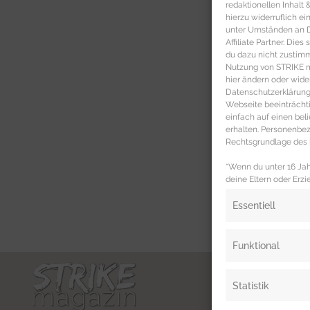
redaktionellen Inhalt
hierzu widerruflich ei
unter Umständen an Dr
Affiliate Partner. Die
du dazu nicht zustim
Nutzung von STRIKE ma
hier ändern oder wide
Datenschutzerklärung 
Webseite beeinträcht
einfach auf einen be
erhalten. Personenb
Rechtsgrundlage des b
*Wenn du unter 16 Jahr
deine Eltern oder Erzi
Essentiell
Funktional
Statistik