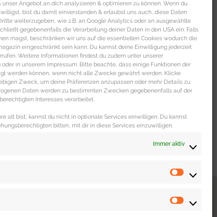
 & unser Angebot an dich analysieren & optimieren zu können. Wenn du
nwilligst, bist du damit einverstanden & erlaubst uns auch, diese Daten
itte weiterzugeben, wie z.B. an Google Analytics oder an ausgewählte
s schließt gegebenenfalls die Verarbeitung deiner Daten in den USA ein. Falls
men magst, beschränken wir uns auf die essentiellen Cookies wodurch die
gazin eingeschränkt sein kann. Du kannst deine Einwilligung jederzeit
rrufen. Weitere Informationen findest du zudem unter unserer
oder in unserem Impressum. Bitte beachte, dass einige Funktionen der
igt werden können, wenn nicht alle Zwecke gewährt werden. Klicke
liebigen Zweck, um deine Präferenzen anzupassen oder mehr Details zu
ezogenen Daten werden zu bestimmten Zwecken gegebenenfalls auf der
erechtigten Interesses verarbeitet.
e alt bist, kannst du nicht in optionale Services einwilligen. Du kannst
ehungsberechtigten bitten, mit dir in diese Services einzuwilligen.
Immer aktiv