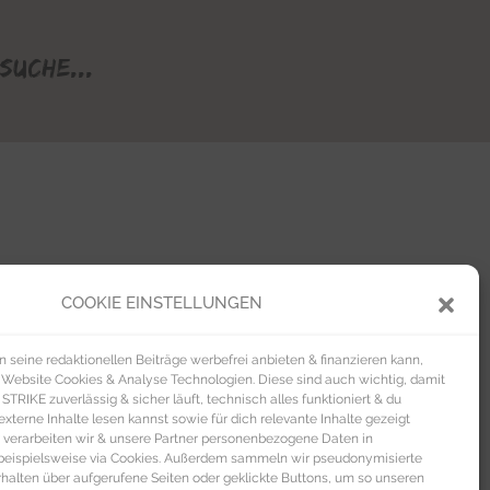
Suche...
COOKIE EINSTELLUNGEN
seine redaktionellen Beiträge werbefrei anbieten & finanzieren kann,
 Website Cookies & Analyse Technologien. Diese sind auch wichtig, damit
TRIKE zuverlässig & sicher läuft, technisch alles funktioniert & du
xterne Inhalte lesen kannst sowie für dich relevante Inhalte gezeigt
 verarbeiten wir & unsere Partner personenbezogene Daten in
beispielsweise via Cookies. Außerdem sammeln wir pseudonymisierte
alten über aufgerufene Seiten oder geklickte Buttons, um so unseren