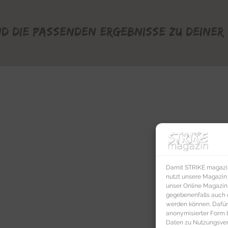
nd die passenden Ergebnisse zu deiner 
Damit STRIKE magazin 
nutzt unsere Magazin
unser Online Magazin S
gegebenenfalls auch e
werden können. Dafür
anonymisierter Form 
Daten zu Nutzungsverh