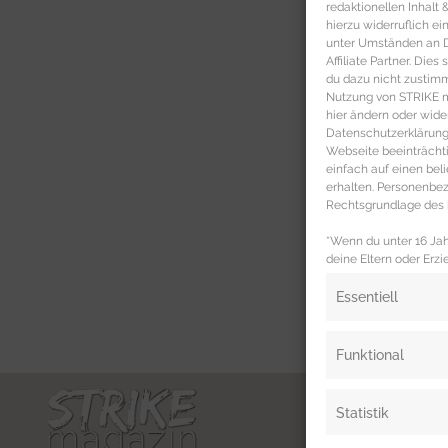
redaktionellen Inhalt
hierzu widerruflich ei
unter Umständen an Dr
Affiliate Partner. Die
du dazu nicht zustim
Nutzung von STRIKE ma
hier ändern oder wide
Datenschutzerklärung 
Webseite beeinträcht
einfach auf einen be
erhalten. Personenb
Rechtsgrundlage des b
*Wenn du unter 16 Jahr
deine Eltern oder Erzi
Essentiell
Funktional
Statistik