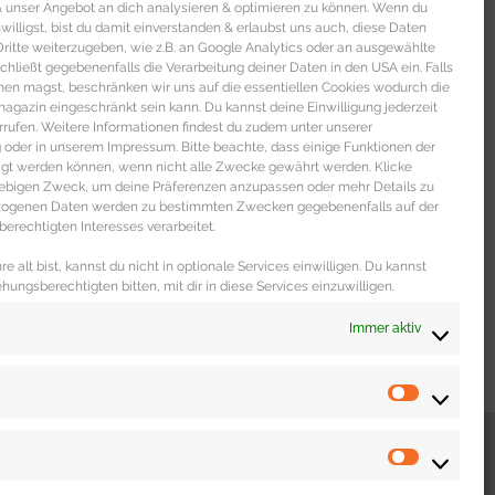
 & unser Angebot an dich analysieren & optimieren zu können. Wenn du
nwilligst, bist du damit einverstanden & erlaubst uns auch, diese Daten
itte weiterzugeben, wie z.B. an Google Analytics oder an ausgewählte
s schließt gegebenenfalls die Verarbeitung deiner Daten in den USA ein. Falls
men magst, beschränken wir uns auf die essentiellen Cookies wodurch die
gazin eingeschränkt sein kann. Du kannst deine Einwilligung jederzeit
rrufen. Weitere Informationen findest du zudem unter unserer
oder in unserem Impressum. Bitte beachte, dass einige Funktionen der
igt werden können, wenn nicht alle Zwecke gewährt werden. Klicke
liebigen Zweck, um deine Präferenzen anzupassen oder mehr Details zu
ezogenen Daten werden zu bestimmten Zwecken gegebenenfalls auf der
erechtigten Interesses verarbeitet.
e alt bist, kannst du nicht in optionale Services einwilligen. Du kannst
ehungsberechtigten bitten, mit dir in diese Services einzuwilligen.
Immer aktiv