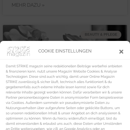
MEHR DAZU »
BEAUTY & PFLEGE
COOKIE EINSTELLUNGEN
Damit STRIKE magazin seine redaktionellen Beiträge werbefrei anbieten
& finanzieren kann, nutzt unsere Magazin Website Cookies & Analyse
Technologien. Diese sind auch wichtig, damit unser Online Magazin
STRIKE zuverlässig & sicher läuft, technisch alles funktioniert & du
gegebenenfalls auch externe Inhalte lesen kannst sowie für dich
relevante Inhalte gezeigt werden können. Dafür verarbeiten wir & unsere
Partner personenbezogene Daten in anonymisierter Form beispielsweise
via Cookies. Außerdem sammeln wir pseudonymisierte Daten zu
Nutzungsverhalten über aufgerufene Seiten oder geklickte Buttons, um
so unseren redaktionellen Inhalt & unser Angebot an dich analysieren &
optimieren zu können. Wenn du hierzu widerruflich einwilligst, bist du
damit einverstanden & erlaubst uns auch, diese Daten unter Umständen
an Dritte weiterzugeben, wie z.B. an Google Analytics oder an