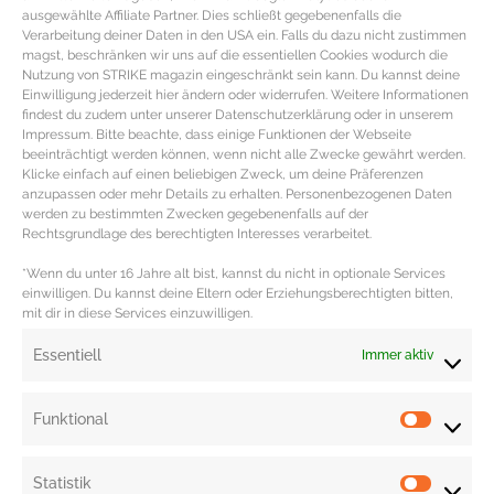
ausgewählte Affiliate Partner. Dies schließt gegebenenfalls die
Verarbeitung deiner Daten in den USA ein. Falls du dazu nicht zustimmen
magst, beschränken wir uns auf die essentiellen Cookies wodurch die
Nutzung von STRIKE magazin eingeschränkt sein kann. Du kannst deine
Einwilligung jederzeit hier ändern oder widerrufen. Weitere Informationen
findest du zudem unter unserer Datenschutzerklärung oder in unserem
Impressum. Bitte beachte, dass einige Funktionen der Webseite
beeinträchtigt werden können, wenn nicht alle Zwecke gewährt werden.
Spa und Wellness Tools für
Klicke einfach auf einen beliebigen Zweck, um deine Präferenzen
zuhause
anzupassen oder mehr Details zu erhalten. Personenbezogenen Daten
werden zu bestimmten Zwecken gegebenenfalls auf der
Rechtsgrundlage des berechtigten Interesses verarbeitet.
SPA & Wellness Tools für zuhause Professionelles
Peeling Set für zuhause. Das Mikrodermabrasions-Tool
*Wenn du unter 16 Jahre alt bist, kannst du nicht in optionale Services
einwilligen. Du kannst deine Eltern oder Erziehungsberechtigten bitten,
von Beurer (128,50 €) mit drei Aufsätzen mit
mit dir in diese Services einzuwilligen.
MEHR DAZU »
Essentiell
Immer aktiv
Funktional
« Previous
1
2
Next »
Statistik