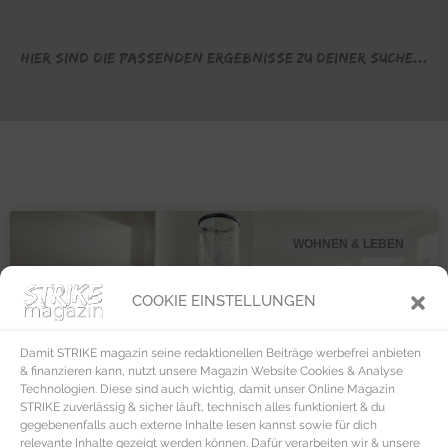
Hier sind die passenden Ergebnisse zu deiner Suche...
WOHNEN & LEBEN
COOKIE EINSTELLUNGEN
Damit STRIKE magazin seine redaktionellen Beiträge werbefrei anbieten
& finanzieren kann, nutzt unsere Magazin Website Cookies & Analyse
Technologien. Diese sind auch wichtig, damit unser Online Magazin
STRIKE zuverlässig & sicher läuft, technisch alles funktioniert & du
gegebenenfalls auch externe Inhalte lesen kannst sowie für dich
relevante Inhalte gezeigt werden können. Dafür verarbeiten wir & unsere