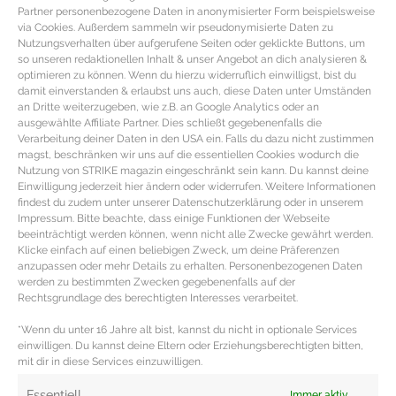
Partner personenbezogene Daten in anonymisierter Form beispielsweise
via Cookies. Außerdem sammeln wir pseudonymisierte Daten zu
Nutzungsverhalten über aufgerufene Seiten oder geklickte Buttons, um
so unseren redaktionellen Inhalt & unser Angebot an dich analysieren &
optimieren zu können. Wenn du hierzu widerruflich einwilligst, bist du
damit einverstanden & erlaubst uns auch, diese Daten unter Umständen
an Dritte weiterzugeben, wie z.B. an Google Analytics oder an
ausgewählte Affiliate Partner. Dies schließt gegebenenfalls die
Verarbeitung deiner Daten in den USA ein. Falls du dazu nicht zustimmen
magst, beschränken wir uns auf die essentiellen Cookies wodurch die
Nutzung von STRIKE magazin eingeschränkt sein kann. Du kannst deine
Einwilligung jederzeit hier ändern oder widerrufen. Weitere Informationen
findest du zudem unter unserer Datenschutzerklärung oder in unserem
Impressum. Bitte beachte, dass einige Funktionen der Webseite
beeinträchtigt werden können, wenn nicht alle Zwecke gewährt werden.
MUST-HAVES FÜR DIE KÜCHE – Die
Klicke einfach auf einen beliebigen Zweck, um deine Präferenzen
praktischsten Küchengeräte im Test
anzupassen oder mehr Details zu erhalten. Personenbezogenen Daten
werden zu bestimmten Zwecken gegebenenfalls auf der
Rechtsgrundlage des berechtigten Interesses verarbeitet.
Küchen Must Haves – Die besten Küchengeräte &
*Wenn du unter 16 Jahre alt bist, kannst du nicht in optionale Services
Küchenmaschinen Kochen ist nicht mehr eine reine
einwilligen. Du kannst deine Eltern oder Erziehungsberechtigten bitten,
Zweckangelegenheit sondern für viele leidenschaftliche
mit dir in diese Services einzuwilligen.
MEHR DAZU »
Essentiell
Immer aktiv