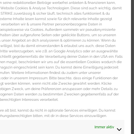
seine redaktionellen Beiträge werbefrei anbieten & finanzieren kann,
 Website Cookies & Analyse Technologien. Diese sind auch wichtig, damit
TRIKE zuverlässig & sicher läuft, technisch alles funktioniert & du
xterne Inhalte lesen kannst sowie für dich relevante Inhalte gezeigt
 verarbeiten wir & unsere Partner personenbezogene Daten in
beispielsweise via Cookies. Außerdem sammeln wir pseudonymisierte
alten über aufgerufene Seiten oder geklickte Buttons, um so unseren
 & unser Angebot an dich analysieren & optimieren zu können. Wenn du
nwilligst, bist du damit einverstanden & erlaubst uns auch, diese Daten
itte weiterzugeben, wie z.B. an Google Analytics oder an ausgewählte
s schließt gegebenenfalls die Verarbeitung deiner Daten in den USA ein. Falls
men magst, beschränken wir uns auf die essentiellen Cookies wodurch die
gazin eingeschränkt sein kann. Du kannst deine Einwilligung jederzeit
rrufen. Weitere Informationen findest du zudem unter unserer
oder in unserem Impressum. Bitte beachte, dass einige Funktionen der
igt werden können, wenn nicht alle Zwecke gewährt werden. Klicke
liebigen Zweck, um deine Präferenzen anzupassen oder mehr Details zu
ezogenen Daten werden zu bestimmten Zwecken gegebenenfalls auf der
erechtigten Interesses verarbeitet.
e alt bist, kannst du nicht in optionale Services einwilligen. Du kannst
ehungsberechtigten bitten, mit dir in diese Services einzuwilligen.
Immer aktiv