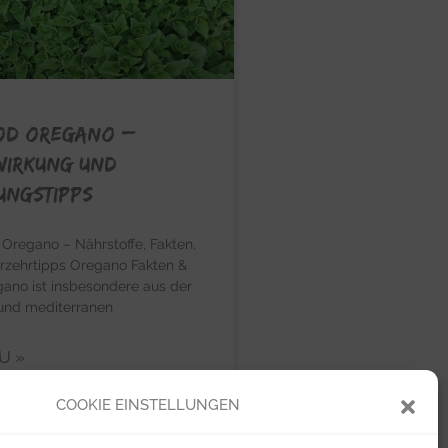
OD OREGANO –
Wirkung und
ungstipps
egano – Nährstoffe, Fakten,
rzehrtipps Oregano Fakten &
ano ist insbesondere aus der
 und mediterranen
U »
COOKIE EINSTELLUNGEN