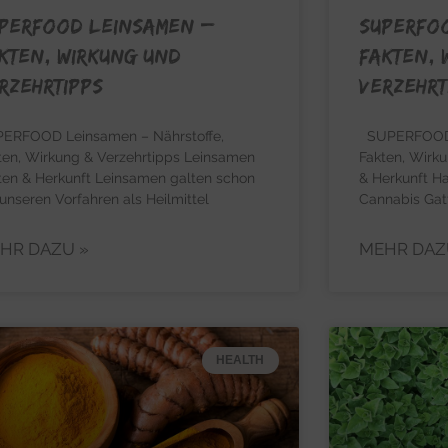
PERFOOD LEINSAMEN –
SUPERFO
kten, Wirkung und
Fakten, 
rzehrtipps
Verzehrt
ERFOOD Leinsamen – Nährstoffe,
SUPERFOOD H
ten, Wirkung & Verzehrtipps Leinsamen
Fakten, Wirku
ten & Herkunft Leinsamen galten schon
& Herkunft Ha
 unseren Vorfahren als Heilmittel
Cannabis Gat
HR DAZU »
MEHR DAZ
HEALTH