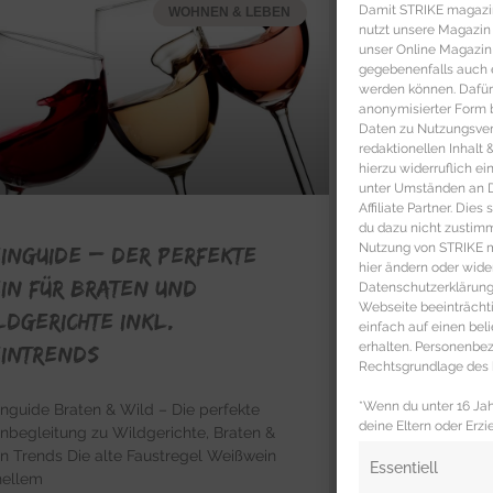
Damit STRIKE magazin 
WOHNEN & LEBEN
nutzt unsere Magazin
unser Online Magazin S
gegebenenfalls auch e
werden können. Dafür
anonymisierter Form 
Daten zu Nutzungsverh
redaktionellen Inhalt
hierzu widerruflich ei
unter Umständen an Dr
Affiliate Partner. Die
du dazu nicht zustim
Nutzung von STRIKE ma
INGUIDE – Der perfekte
hier ändern oder wide
in für Braten und
Datenschutzerklärung 
Webseite beeinträcht
ldgerichte inkl.
einfach auf einen be
erhalten. Personenb
intrends
Rechtsgrundlage des b
*Wenn du unter 16 Jahr
nguide Braten & Wild – Die perfekte
deine Eltern oder Erzi
nbegleitung zu Wildgerichte, Braten &
n Trends Die alte Faustregel Weißwein
Essentiell
hellem