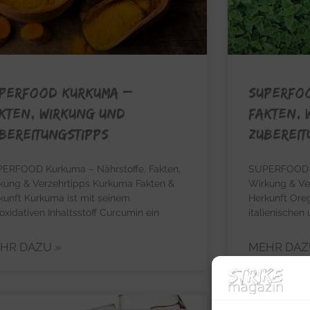
PERFOOD KURKUMA –
SUPERFO
kten, Wirkung und
Fakten, 
bereitungstipps
Zubereit
ERFOOD Kurkuma – Nährstoffe, Fakten,
SUPERFOOD Or
kung & Verzehrtipps Kurkuma Fakten &
Wirkung & Ve
kunft Kurkuma ist mit seinem
Herkunft Oreg
ioxidativen Inhaltsstoff Curcumin ein
italienischen
HR DAZU »
MEHR DAZ