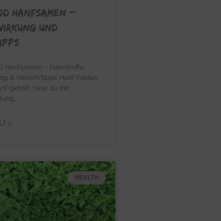
OD HANFSAMEN –
Wirkung und
ipps
anfsamen – Nährstoffe,
ng & Verzehrtipps Hanf Fakten
nf gehört zwar zu der
tung,
U »
HEALTH