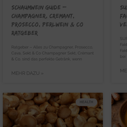
SCHAUMWEIN GUIDE –
SU
Champagner, Cremant,
Fa
Prosecco, Perlwein & Co
Ve
Ratgeber
SUP
Fak
Ratgeber – Alles zu Champagner, Prosecco,
Fak
Cava, Sekt & Co Champagner Sekt, Crémant
bei
& Co. sind das perfekte Getränk, wenn
ME
MEHR DAZU »
HEALTH