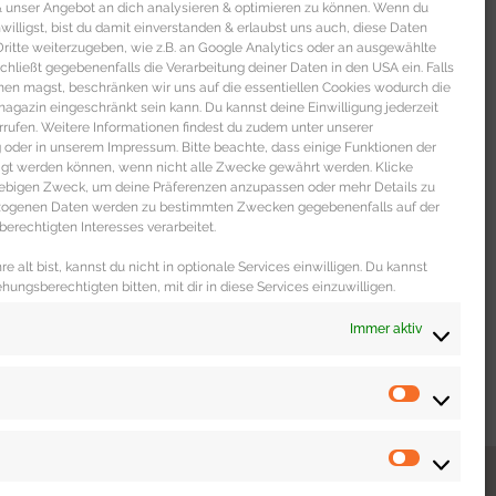
 & unser Angebot an dich analysieren & optimieren zu können. Wenn du
nwilligst, bist du damit einverstanden & erlaubst uns auch, diese Daten
itte weiterzugeben, wie z.B. an Google Analytics oder an ausgewählte
s schließt gegebenenfalls die Verarbeitung deiner Daten in den USA ein. Falls
men magst, beschränken wir uns auf die essentiellen Cookies wodurch die
gazin eingeschränkt sein kann. Du kannst deine Einwilligung jederzeit
rrufen. Weitere Informationen findest du zudem unter unserer
oder in unserem Impressum. Bitte beachte, dass einige Funktionen der
igt werden können, wenn nicht alle Zwecke gewährt werden. Klicke
liebigen Zweck, um deine Präferenzen anzupassen oder mehr Details zu
ezogenen Daten werden zu bestimmten Zwecken gegebenenfalls auf der
erechtigten Interesses verarbeitet.
e alt bist, kannst du nicht in optionale Services einwilligen. Du kannst
ehungsberechtigten bitten, mit dir in diese Services einzuwilligen.
Immer aktiv