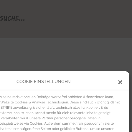
Suche...
COOKIE EINSTELLUNGEN
seine redaktionellen Beiträge werbefrei anbieten & finanzieren kann,
 Website Cookies & Analyse Technologien. Diese sind auch wichtig, damit
TRIKE zuverlässig & sicher läuft, technisch alles funktioniert & du
xterne Inhalte lesen kannst sowie für dich relevante Inhalte gezeigt
 verarbeiten wir & unsere Partner personenbezogene Daten in
beispielsweise via Cookies. Außerdem sammeln wir pseudonymisierte
alten über aufgerufene Seiten oder geklickte Buttons, um so unseren