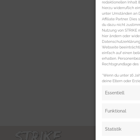
redaktionellen Inhalt
hierzu widerruflich ei
unter Umständen an Dr
Affiliate Partner. Die
du dazu nicht zustim
Nutzung von STRIKE ma
hier ändern oder wide
Datenschutzerklärung 
Webseite beeinträcht
einfach auf einen be
erhalten. Personenb
Rechtsgrundlage des b
*Wenn du unter 16 Jahr
deine Eltern oder Erzi
Essentiell
Funktional
Statistik