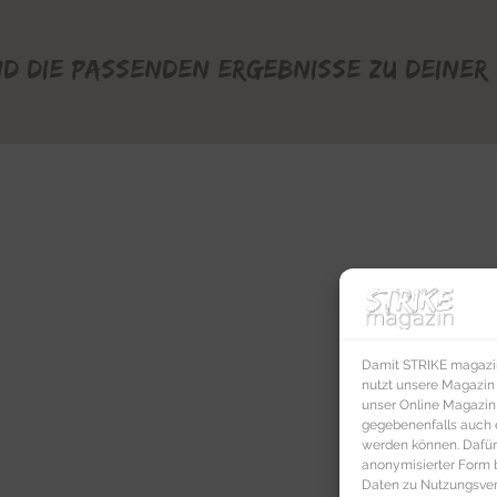
nd die passenden Ergebnisse zu deiner 
Damit STRIKE magazin 
nutzt unsere Magazin
unser Online Magazin S
gegebenenfalls auch e
werden können. Dafür
anonymisierter Form 
Daten zu Nutzungsverh