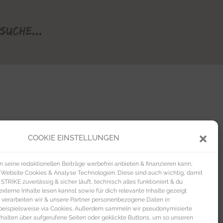
Suche...
COOKIE EINSTELLUNGEN
seine redaktionellen Beiträge werbefrei anbieten & finanzieren kann,
 Website Cookies & Analyse Technologien. Diese sind auch wichtig, damit
TRIKE zuverlässig & sicher läuft, technisch alles funktioniert & du
xterne Inhalte lesen kannst sowie für dich relevante Inhalte gezeigt
 verarbeiten wir & unsere Partner personenbezogene Daten in
beispielsweise via Cookies. Außerdem sammeln wir pseudonymisierte
alten über aufgerufene Seiten oder geklickte Buttons, um so unseren