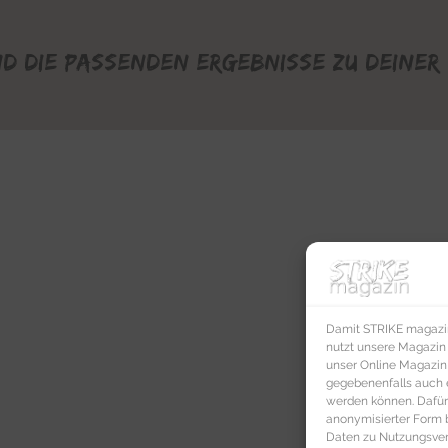
nd die passenden Ergebnisse zu deiner 
Damit STRIKE magazin 
nutzt unsere Magazin
unser Online Magazin S
gegebenenfalls auch e
werden können. Dafür
anonymisierter Form 
Daten zu Nutzungsverh