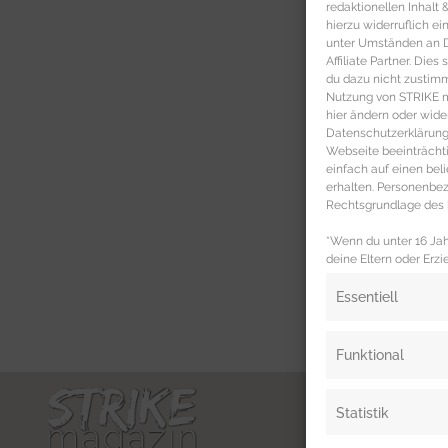
redaktionellen Inhalt
hierzu widerruflich ei
unter Umständen an Dr
Affiliate Partner. Die
du dazu nicht zustim
Nutzung von STRIKE ma
hier ändern oder wide
Datenschutzerklärung 
Webseite beeinträcht
einfach auf einen be
erhalten. Personenb
Rechtsgrundlage des b
*Wenn du unter 16 Jahr
deine Eltern oder Erzi
Essentiell
Funktional
Statistik