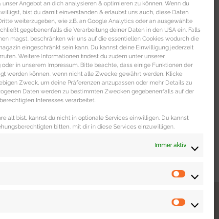
 & unser Angebot an dich analysieren & optimieren zu können. Wenn du
nwilligst, bist du damit einverstanden & erlaubst uns auch, diese Daten
itte weiterzugeben, wie z.B. an Google Analytics oder an ausgewählte
s schließt gegebenenfalls die Verarbeitung deiner Daten in den USA ein. Falls
men magst, beschränken wir uns auf die essentiellen Cookies wodurch die
gazin eingeschränkt sein kann. Du kannst deine Einwilligung jederzeit
rrufen. Weitere Informationen findest du zudem unter unserer
oder in unserem Impressum. Bitte beachte, dass einige Funktionen der
igt werden können, wenn nicht alle Zwecke gewährt werden. Klicke
liebigen Zweck, um deine Präferenzen anzupassen oder mehr Details zu
ezogenen Daten werden zu bestimmten Zwecken gegebenenfalls auf der
erechtigten Interesses verarbeitet.
e alt bist, kannst du nicht in optionale Services einwilligen. Du kannst
ehungsberechtigten bitten, mit dir in diese Services einzuwilligen.
Immer aktiv