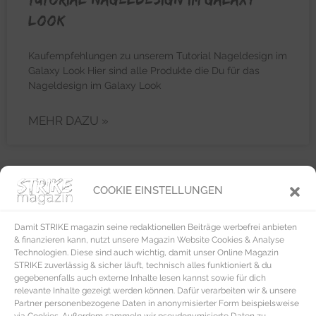
Look
Kaufempfehlungen zu unserem Tutorial Nageldesign im
Galaxy Look Hier sind alle Produkte die Du für das
Nageldesign im Galaxy Look
MEHR DAZU »
COOKIE EINSTELLUNGEN
BEAUTY & PFLEGE
Damit STRIKE magazin seine redaktionellen Beiträge werbefrei anbieten
& finanzieren kann, nutzt unsere Magazin Website Cookies & Analyse
Technologien. Diese sind auch wichtig, damit unser Online Magazin
STRIKE zuverlässig & sicher läuft, technisch alles funktioniert & du
gegebenenfalls auch externe Inhalte lesen kannst sowie für dich
relevante Inhalte gezeigt werden können. Dafür verarbeiten wir & unsere
Partner personenbezogene Daten in anonymisierter Form beispielsweise