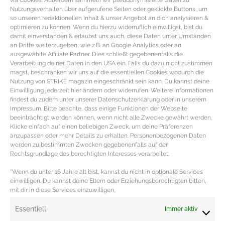
via Cookies. Außerdem sammeln wir pseudonymisierte Daten zu
Nutzungsverhalten über aufgerufene Seiten oder geklickte Buttons, um
so unseren redaktionellen Inhalt & unser Angebot an dich analysieren &
optimieren zu können. Wenn du hierzu widerruflich einwilligst, bist du
damit einverstanden & erlaubst uns auch, diese Daten unter Umständen
an Dritte weiterzugeben, wie z.B. an Google Analytics oder an
ausgewählte Affiliate Partner. Dies schließt gegebenenfalls die
Verarbeitung deiner Daten in den USA ein. Falls du dazu nicht zustimmen
magst, beschränken wir uns auf die essentiellen Cookies wodurch die
Nutzung von STRIKE magazin eingeschränkt sein kann. Du kannst deine
Einwilligung jederzeit hier ändern oder widerrufen. Weitere Informationen
findest du zudem unter unserer Datenschutzerklärung oder in unserem
Impressum. Bitte beachte, dass einige Funktionen der Webseite
beeinträchtigt werden können, wenn nicht alle Zwecke gewährt werden.
Klicke einfach auf einen beliebigen Zweck, um deine Präferenzen
anzupassen oder mehr Details zu erhalten. Personenbezogenen Daten
werden zu bestimmten Zwecken gegebenenfalls auf der
BEAUTY TUTORIAL – Nail Art im Galaxy
Rechtsgrundlage des berechtigten Interesses verarbeitet.
Look
*Wenn du unter 16 Jahre alt bist, kannst du nicht in optionale Services
einwilligen. Du kannst deine Eltern oder Erziehungsberechtigten bitten,
mit dir in diese Services einzuwilligen.
Beauty Tutorial für Nail Art im Galaxy Look STEP BY
STEP TUTORIAL FÜR NAGELDESIGN MIT GALAXY
Essentiell
Immer aktiv
LOOK STEP 1Alle Utensilien