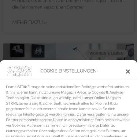
Hellblau, strahlendes Azur und intensives Aqua – bereits
die Farbnamen versprühen Sommer
MEHR DAZU »
WOHNEN & LEBEN
COOKIE EINSTELLUNGEN
Damit STRIKE magazin seine redaktionellen Beiträge werbefrei anbieten
& finanzieren kann, nutzt unsere Magazin Website Cookies & Analyse
Technologien. Diese sind auch wichtig, damit unser Online Magazin
STRIKE zuverlässig & sicher läuft, technisch alles funktioniert & du
gegebenenfalls auch externe Inhalte lesen kannst sowie für dich
relevante Inhalte gezeigt werden können. Dafür verarbeiten wir & unsere
Partner personenbezogene Daten in anonymisierter Form beispielsweise
via Cookies. Außerdem sammeln wir pseudonymisierte Daten zu
Nutzungsverhalten über aufgerufene Seiten oder geklickte Buttons, um
so unseren redaktionellen Inhalt & unser Angebot an dich analysieren &