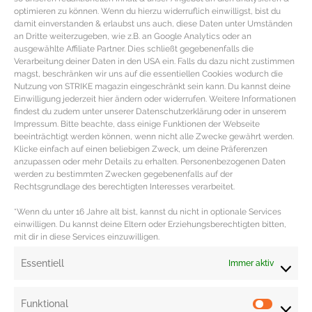
optimieren zu können. Wenn du hierzu widerruflich einwilligst, bist du
damit einverstanden & erlaubst uns auch, diese Daten unter Umständen
an Dritte weiterzugeben, wie z.B. an Google Analytics oder an
ausgewählte Affiliate Partner. Dies schließt gegebenenfalls die
Verarbeitung deiner Daten in den USA ein. Falls du dazu nicht zustimmen
magst, beschränken wir uns auf die essentiellen Cookies wodurch die
Nutzung von STRIKE magazin eingeschränkt sein kann. Du kannst deine
Einwilligung jederzeit hier ändern oder widerrufen. Weitere Informationen
findest du zudem unter unserer Datenschutzerklärung oder in unserem
Impressum. Bitte beachte, dass einige Funktionen der Webseite
beeinträchtigt werden können, wenn nicht alle Zwecke gewährt werden.
Möbel und Dekoration in den
Klicke einfach auf einen beliebigen Zweck, um deine Präferenzen
Trendfarben Rosa und Kupfer
anzupassen oder mehr Details zu erhalten. Personenbezogenen Daten
werden zu bestimmten Zwecken gegebenenfalls auf der
Rechtsgrundlage des berechtigten Interesses verarbeitet.
Wohnaccessoires & Möbel in den Trendfarben Rosa &
Kupfer Rosatöne sind nicht nur in der Mode sondern
*Wenn du unter 16 Jahre alt bist, kannst du nicht in optionale Services
einwilligen. Du kannst deine Eltern oder Erziehungsberechtigten bitten,
auch im Interior
mit dir in diese Services einzuwilligen.
MEHR DAZU »
Essentiell
Immer aktiv
Funktional