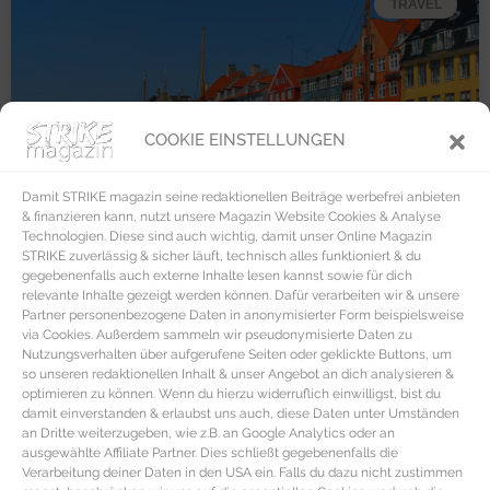
TRAVEL
COOKIE EINSTELLUNGEN
Damit STRIKE magazin seine redaktionellen Beiträge werbefrei anbieten
& finanzieren kann, nutzt unsere Magazin Website Cookies & Analyse
Technologien. Diese sind auch wichtig, damit unser Online Magazin
STRIKE zuverlässig & sicher läuft, technisch alles funktioniert & du
gegebenenfalls auch externe Inhalte lesen kannst sowie für dich
relevante Inhalte gezeigt werden können. Dafür verarbeiten wir & unsere
Partner personenbezogene Daten in anonymisierter Form beispielsweise
via Cookies. Außerdem sammeln wir pseudonymisierte Daten zu
Nutzungsverhalten über aufgerufene Seiten oder geklickte Buttons, um
so unseren redaktionellen Inhalt & unser Angebot an dich analysieren &
optimieren zu können. Wenn du hierzu widerruflich einwilligst, bist du
damit einverstanden & erlaubst uns auch, diese Daten unter Umständen
an Dritte weiterzugeben, wie z.B. an Google Analytics oder an
ausgewählte Affiliate Partner. Dies schließt gegebenenfalls die
Verarbeitung deiner Daten in den USA ein. Falls du dazu nicht zustimmen