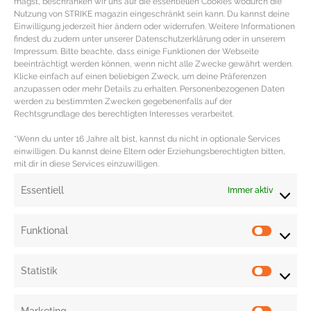
magst, beschränken wir uns auf die essentiellen Cookies wodurch die
Nutzung von STRIKE magazin eingeschränkt sein kann. Du kannst deine
Einwilligung jederzeit hier ändern oder widerrufen. Weitere Informationen
findest du zudem unter unserer Datenschutzerklärung oder in unserem
CITYGUIDE KOPENHAGEN – Design,
Impressum. Bitte beachte, dass einige Funktionen der Webseite
beeinträchtigt werden können, wenn nicht alle Zwecke gewährt werden.
Kulinarik und Kultur
Klicke einfach auf einen beliebigen Zweck, um deine Präferenzen
anzupassen oder mehr Details zu erhalten. Personenbezogenen Daten
werden zu bestimmten Zwecken gegebenenfalls auf der
TRAVELGUIDE KOPENHAGEN – Genuss,
Rechtsgrundlage des berechtigten Interesses verarbeitet.
skandinavisches Design & Kultur Modestadt,
Fahrradhauptstadt Europas und Kulturmetropole:
*Wenn du unter 16 Jahre alt bist, kannst du nicht in optionale Services
einwilligen. Du kannst deine Eltern oder Erziehungsberechtigten bitten,
Kopenhagen lockt mit einem einmaligen Flair, der
mit dir in diese Services einzuwilligen.
MEHR DAZU »
Essentiell
Immer aktiv
Funktional
« Previous
1
2
3
4
Next »
Statistik