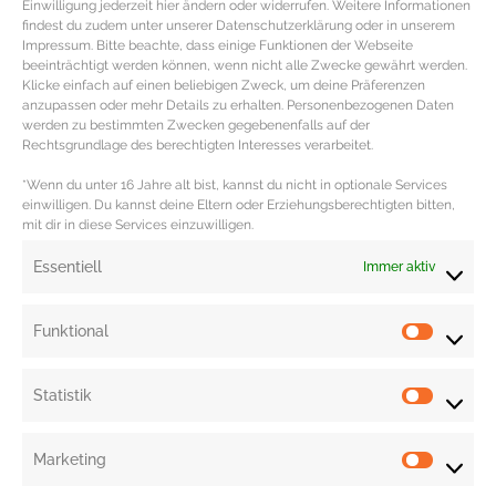
Einwilligung jederzeit hier ändern oder widerrufen. Weitere Informationen
findest du zudem unter unserer Datenschutzerklärung oder in unserem
Impressum. Bitte beachte, dass einige Funktionen der Webseite
beeinträchtigt werden können, wenn nicht alle Zwecke gewährt werden.
Klicke einfach auf einen beliebigen Zweck, um deine Präferenzen
anzupassen oder mehr Details zu erhalten. Personenbezogenen Daten
werden zu bestimmten Zwecken gegebenenfalls auf der
Badeanzüge mit Paisley, Ethno und
Rechtsgrundlage des berechtigten Interesses verarbeitet.
Fantasy Prints
*Wenn du unter 16 Jahre alt bist, kannst du nicht in optionale Services
einwilligen. Du kannst deine Eltern oder Erziehungsberechtigten bitten,
mit dir in diese Services einzuwilligen.
Bademode Trends – Badeanzüge mit Fantasy & Paisley
Muster Zu den Bademoden Lieblinge des Sommers
Essentiell
Immer aktiv
gehören eindeutig wieder Badeanzüge. Die
MEHR DAZU »
Funktional
Statistik
Marketing