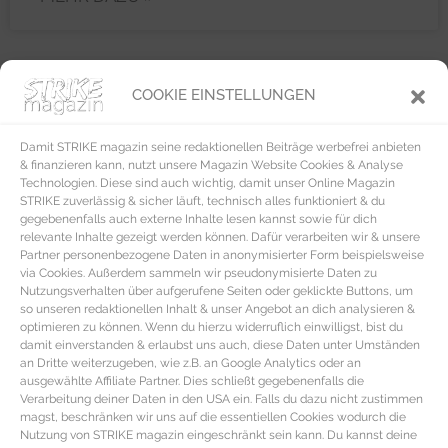
COOKIE EINSTELLUNGEN
FASHION
Damit STRIKE magazin seine redaktionellen Beiträge werbefrei anbieten
& finanzieren kann, nutzt unsere Magazin Website Cookies & Analyse
Technologien. Diese sind auch wichtig, damit unser Online Magazin
STRIKE zuverlässig & sicher läuft, technisch alles funktioniert & du
gegebenenfalls auch externe Inhalte lesen kannst sowie für dich
relevante Inhalte gezeigt werden können. Dafür verarbeiten wir & unsere
Partner personenbezogene Daten in anonymisierter Form beispielsweise
via Cookies. Außerdem sammeln wir pseudonymisierte Daten zu
Nutzungsverhalten über aufgerufene Seiten oder geklickte Buttons, um
so unseren redaktionellen Inhalt & unser Angebot an dich analysieren &
optimieren zu können. Wenn du hierzu widerruflich einwilligst, bist du
damit einverstanden & erlaubst uns auch, diese Daten unter Umständen
an Dritte weiterzugeben, wie z.B. an Google Analytics oder an
ausgewählte Affiliate Partner. Dies schließt gegebenenfalls die
Verarbeitung deiner Daten in den USA ein. Falls du dazu nicht zustimmen
magst, beschränken wir uns auf die essentiellen Cookies wodurch die
Nutzung von STRIKE magazin eingeschränkt sein kann. Du kannst deine