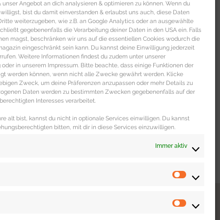
 & unser Angebot an dich analysieren & optimieren zu können. Wenn du
nwilligst, bist du damit einverstanden & erlaubst uns auch, diese Daten
itte weiterzugeben, wie z.B. an Google Analytics oder an ausgewählte
s schließt gegebenenfalls die Verarbeitung deiner Daten in den USA ein. Falls
men magst, beschränken wir uns auf die essentiellen Cookies wodurch die
gazin eingeschränkt sein kann. Du kannst deine Einwilligung jederzeit
rrufen. Weitere Informationen findest du zudem unter unserer
oder in unserem Impressum. Bitte beachte, dass einige Funktionen der
igt werden können, wenn nicht alle Zwecke gewährt werden. Klicke
liebigen Zweck, um deine Präferenzen anzupassen oder mehr Details zu
ezogenen Daten werden zu bestimmten Zwecken gegebenenfalls auf der
erechtigten Interesses verarbeitet.
e alt bist, kannst du nicht in optionale Services einwilligen. Du kannst
ehungsberechtigten bitten, mit dir in diese Services einzuwilligen.
Immer aktiv