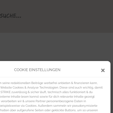
Suche...
COOKIE EINSTELLUNGEN
seine redaktionellen Beiträge werbefrei anbieten & finanzieren kann,
 Website Cookies & Analyse Technologien. Diese sind auch wichtig, damit
TRIKE zuverlässig & sicher läuft, technisch alles funktioniert & du
xterne Inhalte lesen kannst sowie für dich relevante Inhalte gezeigt
 verarbeiten wir & unsere Partner personenbezogene Daten in
beispielsweise via Cookies. Außerdem sammeln wir pseudonymisierte
alten über aufgerufene Seiten oder geklickte Buttons, um so unseren