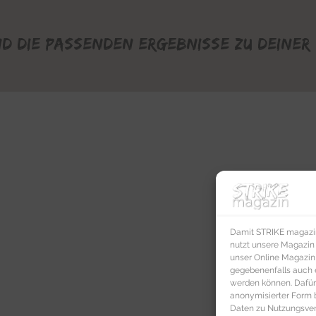
nd die passenden Ergebnisse zu deiner 
Damit STRIKE magazin 
nutzt unsere Magazin
unser Online Magazin S
gegebenenfalls auch e
werden können. Dafür
anonymisierter Form 
Daten zu Nutzungsverh