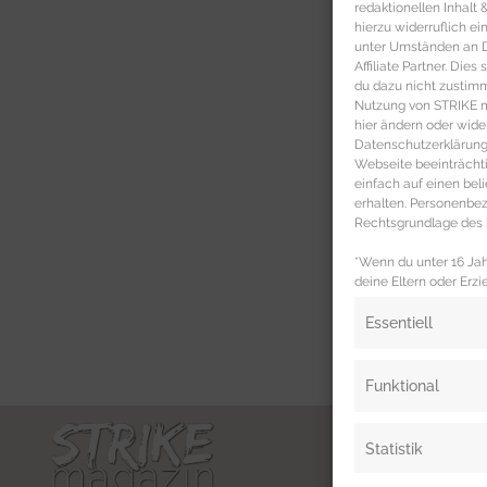
redaktionellen Inhalt
hierzu widerruflich ei
unter Umständen an Dr
Affiliate Partner. Die
du dazu nicht zustim
Nutzung von STRIKE ma
hier ändern oder wide
Datenschutzerklärung 
Webseite beeinträcht
einfach auf einen be
erhalten. Personenb
Rechtsgrundlage des b
*Wenn du unter 16 Jahr
deine Eltern oder Erzi
Essentiell
Funktional
Statistik