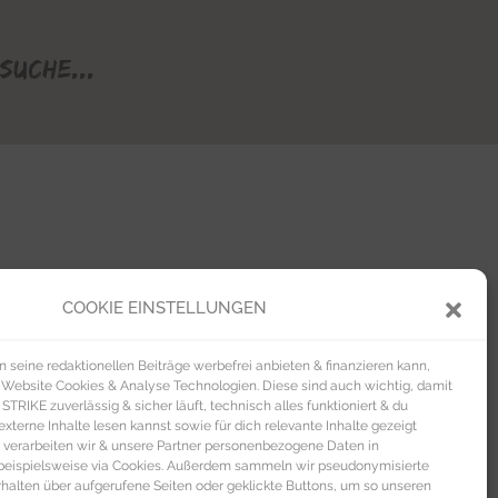
Suche...
COOKIE EINSTELLUNGEN
seine redaktionellen Beiträge werbefrei anbieten & finanzieren kann,
 Website Cookies & Analyse Technologien. Diese sind auch wichtig, damit
TRIKE zuverlässig & sicher läuft, technisch alles funktioniert & du
xterne Inhalte lesen kannst sowie für dich relevante Inhalte gezeigt
 verarbeiten wir & unsere Partner personenbezogene Daten in
beispielsweise via Cookies. Außerdem sammeln wir pseudonymisierte
alten über aufgerufene Seiten oder geklickte Buttons, um so unseren