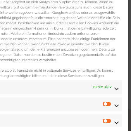
 & unser Angebot an dich analysieren & optimieren zu können. Wenn du
nwilligst, bist du damit einverstanden & erlaubst uns auch, diese Daten
itte weiterzugeben, wie z.B. an Google Analytics oder an ausgewählte
s schließt gegebenenfalls die Verarbeitung deiner Daten in den USA ein. Falls
men magst, beschränken wir uns auf die essentiellen Cookies wodurch die
gazin eingeschränkt sein kann. Du kannst deine Einwilligung jederzeit
rrufen. Weitere Informationen findest du zudem unter unserer
oder in unserem Impressum. Bitte beachte, dass einige Funktionen der
igt werden können, wenn nicht alle Zwecke gewährt werden. Klicke
liebigen Zweck, um deine Präferenzen anzupassen oder mehr Details zu
ezogenen Daten werden zu bestimmten Zwecken gegebenenfalls auf der
erechtigten Interesses verarbeitet.
e alt bist, kannst du nicht in optionale Services einwilligen. Du kannst
ehungsberechtigten bitten, mit dir in diese Services einzuwilligen.
Immer aktiv