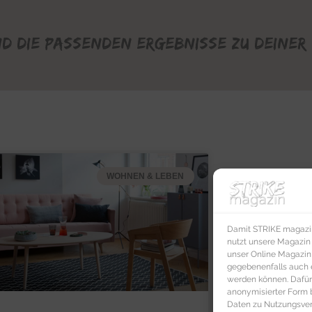
nd die passenden Ergebnisse zu deiner 
WOHNEN & LEBEN
Damit STRIKE magazin 
nutzt unsere Magazin
unser Online Magazin S
gegebenenfalls auch e
werden können. Dafür
anonymisierter Form 
Daten zu Nutzungsverh