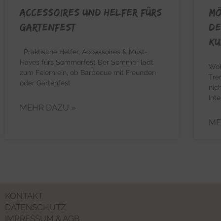
Accessoires und Helfer fürs
Mö
Gartenfest
de
Ku
Praktische Helfer, Accessoires & Must-
Haves fürs Sommerfest Der Sommer lädt
Woh
zum Feiern ein, ob Barbecue mit Freunden
Tre
oder Gartenfest
nic
Inte
MEHR DAZU »
ME
KONTAKT
DATENSCHUTZ
IMPRESSUM & AGB