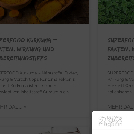
PERFOOD KURKUMA –
SUPERFO
kten, Wirkung und
Fakten, 
bereitungstipps
Zubereit
ERFOOD Kurkuma – Nährstoffe, Fakten,
SUPERFOOD Or
kung & Verzehrtipps Kurkuma Fakten &
Wirkung & Ve
kunft Kurkuma ist mit seinem
Herkunft Oreg
ioxidativen Inhaltsstoff Curcumin ein
italienischen
HR DAZU »
MEHR DAZ