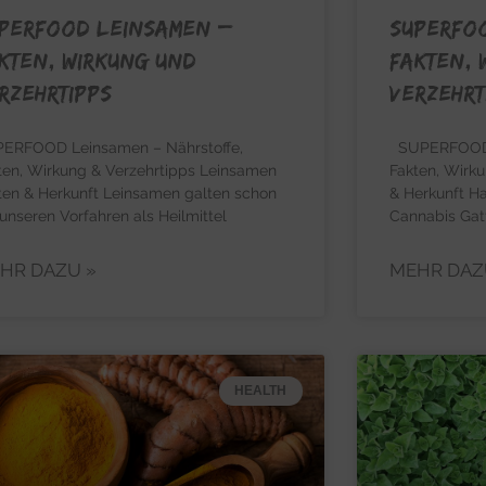
PERFOOD LEINSAMEN –
SUPERFO
kten, Wirkung und
Fakten, 
rzehrtipps
Verzehrt
ERFOOD Leinsamen – Nährstoffe,
SUPERFOOD H
ten, Wirkung & Verzehrtipps Leinsamen
Fakten, Wirku
ten & Herkunft Leinsamen galten schon
& Herkunft Ha
 unseren Vorfahren als Heilmittel
Cannabis Gat
HR DAZU »
MEHR DAZ
HEALTH