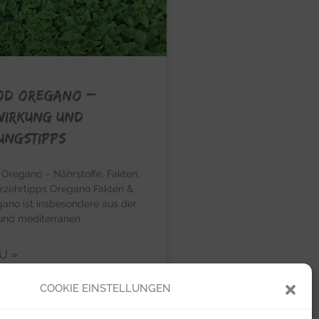
OD OREGANO –
Wirkung und
ungstipps
egano – Nährstoffe, Fakten,
rzehrtipps Oregano Fakten &
ano ist insbesondere aus der
 und mediterranen
U »
COOKIE EINSTELLUNGEN