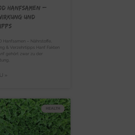
OD HANFSAMEN –
Wirkung und
ipps
anfsamen – Nährstoffe,
ng & Verzehrtipps Hanf Fakten
nf gehört zwar zu der
tung,
U »
HEALTH