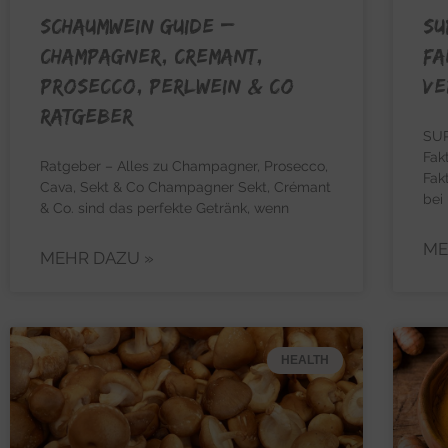
SCHAUMWEIN GUIDE –
SU
Champagner, Cremant,
Fa
Prosecco, Perlwein & Co
Ve
Ratgeber
SUP
Fak
Ratgeber – Alles zu Champagner, Prosecco,
Fak
Cava, Sekt & Co Champagner Sekt, Crémant
bei
& Co. sind das perfekte Getränk, wenn
ME
MEHR DAZU »
HEALTH