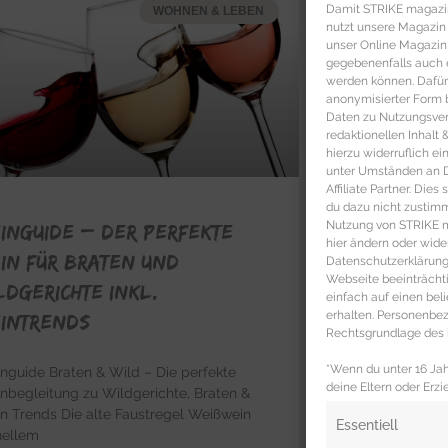
Damit STRIKE magazin 
WOHNEN & LEBEN
nutzt unsere Magazin
unser Online Magazin S
gegebenenfalls auch e
werden können. Dafür
anonymisierter Form 
Daten zu Nutzungsverh
redaktionellen Inhalt
hierzu widerruflich ei
unter Umständen an Dr
Affiliate Partner. Die
du dazu nicht zustim
Nutzung von STRIKE ma
INGUIDE – Der perfekte
hier ändern oder wide
in für Braten und
Datenschutzerklärung 
Webseite beeinträcht
ldgerichte inkl.
einfach auf einen be
erhalten. Personenb
intrends
Rechtsgrundlage des b
*Wenn du unter 16 Jahr
nguide Braten & Wild – Die perfekte
deine Eltern oder Erzi
nbegleitung zu Wildgerichte, Braten &
n Trends Die alte Faustregel Weißwein
Essentiell
hellem