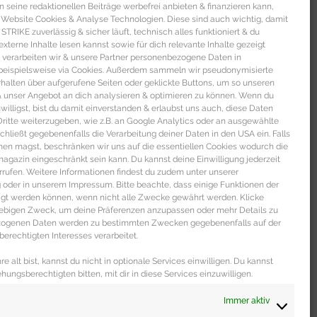
seine redaktionellen Beiträge werbefrei anbieten & finanzieren kann,
 Website Cookies & Analyse Technologien. Diese sind auch wichtig, damit
TRIKE zuverlässig & sicher läuft, technisch alles funktioniert & du
xterne Inhalte lesen kannst sowie für dich relevante Inhalte gezeigt
 verarbeiten wir & unsere Partner personenbezogene Daten in
beispielsweise via Cookies. Außerdem sammeln wir pseudonymisierte
alten über aufgerufene Seiten oder geklickte Buttons, um so unseren
 & unser Angebot an dich analysieren & optimieren zu können. Wenn du
nwilligst, bist du damit einverstanden & erlaubst uns auch, diese Daten
itte weiterzugeben, wie z.B. an Google Analytics oder an ausgewählte
s schließt gegebenenfalls die Verarbeitung deiner Daten in den USA ein. Falls
men magst, beschränken wir uns auf die essentiellen Cookies wodurch die
gazin eingeschränkt sein kann. Du kannst deine Einwilligung jederzeit
rrufen. Weitere Informationen findest du zudem unter unserer
oder in unserem Impressum. Bitte beachte, dass einige Funktionen der
igt werden können, wenn nicht alle Zwecke gewährt werden. Klicke
liebigen Zweck, um deine Präferenzen anzupassen oder mehr Details zu
ezogenen Daten werden zu bestimmten Zwecken gegebenenfalls auf der
erechtigten Interesses verarbeitet.
e alt bist, kannst du nicht in optionale Services einwilligen. Du kannst
ehungsberechtigten bitten, mit dir in diese Services einzuwilligen.
Immer aktiv