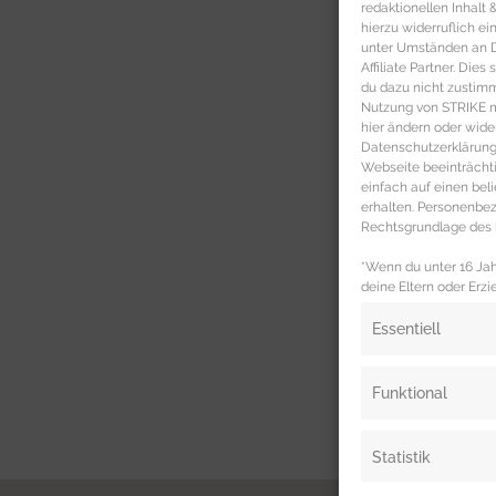
redaktionellen Inhalt
hierzu widerruflich ei
unter Umständen an Dr
Affiliate Partner. Die
du dazu nicht zustim
Nutzung von STRIKE ma
hier ändern oder wide
Datenschutzerklärung 
Webseite beeinträcht
einfach auf einen be
erhalten. Personenb
Rechtsgrundlage des b
*Wenn du unter 16 Jahr
deine Eltern oder Erzi
Essentiell
Funktional
Statistik