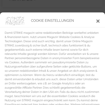
COOKIE EINSTELLUNGEN
REZEPTE
Damit STRIKE magazin seine redaktionellen Beiträge werbefrei anbieten
& finanzieren kann, nutzt unsere Magazin Website Cookies & Analyse
Technologien. Diese sind auch wichtig, damit unser Online Magazin
STRIKE zuverlässig & sicher läuft, technisch alles funktioniert & du
gegebenenfalls auch externe Inhalte lesen kannst sowie für dich
relevante Inhalte gezeigt werden können. Dafür verarbeiten wir & unsere
Partner personenbezogene Daten in anonymisierter Form beispielsweise
via Cookies. Außerdem sammeln wir pseudonymisierte Daten zu
Nutzungsverhalten über aufgerufene Seiten oder geklickte Buttons, um
so unseren redaktionellen Inhalt & unser Angebot an dich analysieren &
optimieren zu können. Wenn du hierzu widerruflich einwilligst, bist du
damit einverstanden & erlaubst uns auch, diese Daten unter Umständen
an Dritte weiterzugeben, wie z.B. an Google Analytics oder an
ausgewählte Affiliate Partner. Dies schließt gegebenenfalls die
Verarbeitung deiner Daten in den USA ein. Falls du dazu nicht zustimmen
magst, beschränken wir uns auf die essentiellen Cookies wodurch die
Nutzung von STRIKE magazin eingeschränkt sein kann. Du kannst deine
Einwilligung jederzeit hier ändern oder widerrufen. Weitere Informationen