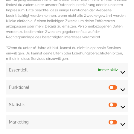
findest du zudem unter unserer Datenschutzerklärung oder in unserem
Impressum. Bitte beachte, dass einige Funktionen der Webseite
beeinträchtigt werden können, wenn nicht alle Zwecke gewährt werden.
Klicke einfach auf einen beliebigen Zweck, um deine Präferenzen
anzupassen oder mehr Details zu erhalten. Personenbezogenen Daten
werden zu bestimmten Zwecken gegebenenfalls auf der
REZEPT – Vietnamesische Pho Suppe
Rechtsgrundlage des berechtigten Interesses verarbeitet.
*Wenn du unter 16 Jahre alt bist, kannst du nicht in optionale Services
Rezept vietnamesische Pho Suppe mit Roastbeef
einwilligen. Du kannst deine Eltern oder Erziehungsberechtigten bitten,
mit dir in diese Services einzuwilligen.
ZUTATEN NUDELSUPPE MIT ROASTBEEF (PHO BO)
200gr Roastbeef 1 EL Sojasauce etwas schwarzer
Essentiell
Immer aktiv
Pfeffer
MEHR DAZU »
Funktional
Statistik
Marketing