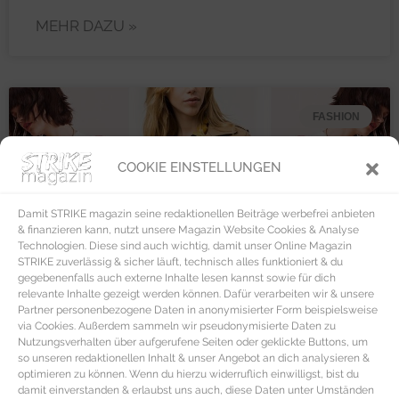
MEHR DAZU »
FASHION
COOKIE EINSTELLUNGEN
Damit STRIKE magazin seine redaktionellen Beiträge werbefrei anbieten
& finanzieren kann, nutzt unsere Magazin Website Cookies & Analyse
Technologien. Diese sind auch wichtig, damit unser Online Magazin
STRIKE zuverlässig & sicher läuft, technisch alles funktioniert & du
gegebenenfalls auch externe Inhalte lesen kannst sowie für dich
relevante Inhalte gezeigt werden können. Dafür verarbeiten wir & unsere
Partner personenbezogene Daten in anonymisierter Form beispielsweise
via Cookies. Außerdem sammeln wir pseudonymisierte Daten zu
Nutzungsverhalten über aufgerufene Seiten oder geklickte Buttons, um
so unseren redaktionellen Inhalt & unser Angebot an dich analysieren &
optimieren zu können. Wenn du hierzu widerruflich einwilligst, bist du
damit einverstanden & erlaubst uns auch, diese Daten unter Umständen