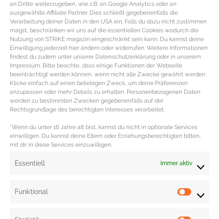
an Dritte weiterzugeben, wie z.B. an Google Analytics oder an
ausgewählte Affiliate Partner. Dies schließt gegebenenfalls die
Verarbeitung deiner Daten in den USA ein. Falls du dazu nicht zustimmen
magst, beschränken wir uns auf die essentiellen Cookies wodurch die
Nutzung von STRIKE magazin eingeschränkt sein kann. Du kannst deine
Einwilligung jederzeit hier ändern oder widerrufen. Weitere Informationen
findest du zudem unter unserer Datenschutzerklärung oder in unserem
Impressum. Bitte beachte, dass einige Funktionen der Webseite
beeinträchtigt werden können, wenn nicht alle Zwecke gewährt werden.
Statement Ketten richtig tragen und
Klicke einfach auf einen beliebigen Zweck, um deine Präferenzen
stylen
anzupassen oder mehr Details zu erhalten. Personenbezogenen Daten
werden zu bestimmten Zwecken gegebenenfalls auf der
Rechtsgrundlage des berechtigten Interesses verarbeitet.
Statement Ketten – die schönsten Ketten plus
Stylingtipps Statement Ketten sind die Schmuck It-
*Wenn du unter 16 Jahre alt bist, kannst du nicht in optionale Services
einwilligen. Du kannst deine Eltern oder Erziehungsberechtigten bitten,
Pieces schlechthin und diese Saison absolut Trend.
mit dir in diese Services einzuwilligen.
MEHR DAZU »
Essentiell
Immer aktiv
Funktional
« Previous
1
2
3
4
Next »