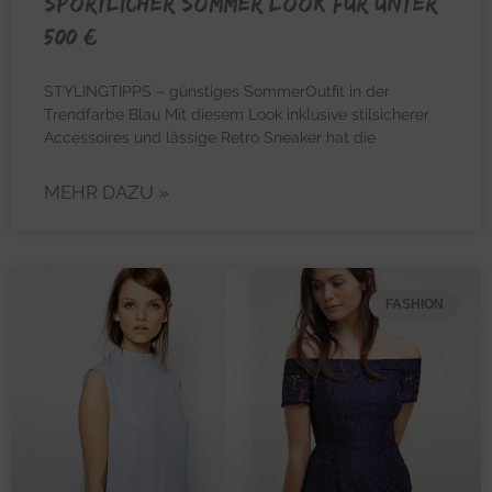
Sportlicher Sommer Look für unter
500 €
STYLINGTIPPS – günstiges SommerOutfit in der
Trendfarbe Blau Mit diesem Look inklusive stilsicherer
Accessoires und lässige Retro Sneaker hat die
MEHR DAZU »
FASHION