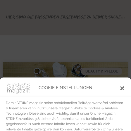
Hier sind die passenden Ergebnisse zu deiner Suche...
BEAUTY & PFLEGE
COOKIE EINSTELLUNGEN
Damit STRIKE magazin seine redaktionellen Beiträge werbefrei anbieten
& finanzieren kann, nutzt unsere Magazin Website Cookies & Analyse
Technologien. Diese sind auch wichtig, damit unser Online Magazin
STRIKE zuverlässig & sicher läuft, technisch alles funktioniert & du
gegebenenfalls auch externe Inhalte lesen kannst sowie für dich
relevante Inhalte gezeigt werden können. Dafür verarbeiten wir & unsere