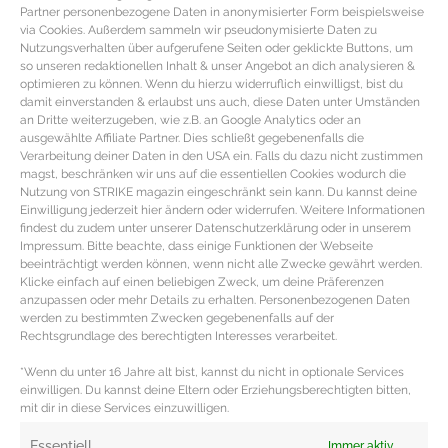
Partner personenbezogene Daten in anonymisierter Form beispielsweise
via Cookies. Außerdem sammeln wir pseudonymisierte Daten zu
Nutzungsverhalten über aufgerufene Seiten oder geklickte Buttons, um
so unseren redaktionellen Inhalt & unser Angebot an dich analysieren &
optimieren zu können. Wenn du hierzu widerruflich einwilligst, bist du
damit einverstanden & erlaubst uns auch, diese Daten unter Umständen
an Dritte weiterzugeben, wie z.B. an Google Analytics oder an
ausgewählte Affiliate Partner. Dies schließt gegebenenfalls die
Verarbeitung deiner Daten in den USA ein. Falls du dazu nicht zustimmen
magst, beschränken wir uns auf die essentiellen Cookies wodurch die
Nutzung von STRIKE magazin eingeschränkt sein kann. Du kannst deine
Einwilligung jederzeit hier ändern oder widerrufen. Weitere Informationen
findest du zudem unter unserer Datenschutzerklärung oder in unserem
Impressum. Bitte beachte, dass einige Funktionen der Webseite
beeinträchtigt werden können, wenn nicht alle Zwecke gewährt werden.
BEAUTY TUTORIAL – Nailart mit
Klicke einfach auf einen beliebigen Zweck, um deine Präferenzen
cleanem Dot Design
anzupassen oder mehr Details zu erhalten. Personenbezogenen Daten
werden zu bestimmten Zwecken gegebenenfalls auf der
Rechtsgrundlage des berechtigten Interesses verarbeitet.
Nailart Tutorial mit Punktmuster Design Step by Step
Anleitung für Nageldesign mit Punktmuster Nailart Step
*Wenn du unter 16 Jahre alt bist, kannst du nicht in optionale Services
einwilligen. Du kannst deine Eltern oder Erziehungsberechtigten bitten,
1 Nägel und Hände mit
mit dir in diese Services einzuwilligen.
MEHR DAZU »
Essentiell
Immer aktiv