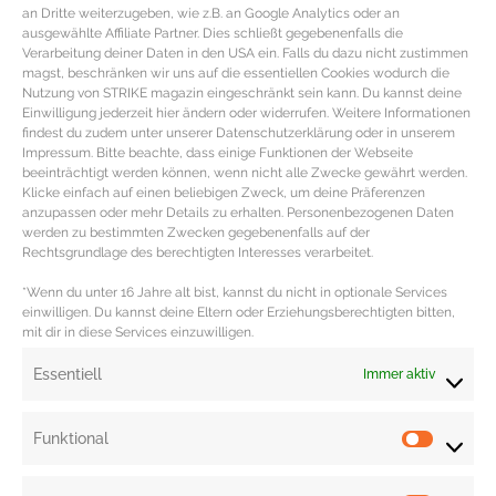
an Dritte weiterzugeben, wie z.B. an Google Analytics oder an
ausgewählte Affiliate Partner. Dies schließt gegebenenfalls die
Verarbeitung deiner Daten in den USA ein. Falls du dazu nicht zustimmen
magst, beschränken wir uns auf die essentiellen Cookies wodurch die
Nutzung von STRIKE magazin eingeschränkt sein kann. Du kannst deine
Einwilligung jederzeit hier ändern oder widerrufen. Weitere Informationen
findest du zudem unter unserer Datenschutzerklärung oder in unserem
Impressum. Bitte beachte, dass einige Funktionen der Webseite
beeinträchtigt werden können, wenn nicht alle Zwecke gewährt werden.
Klicke einfach auf einen beliebigen Zweck, um deine Präferenzen
anzupassen oder mehr Details zu erhalten. Personenbezogenen Daten
werden zu bestimmten Zwecken gegebenenfalls auf der
Nagellacke in der Trendfarbe Rosa
Rechtsgrundlage des berechtigten Interesses verarbeitet.
*Wenn du unter 16 Jahre alt bist, kannst du nicht in optionale Services
Nagellacke in der Trendfarbe rosa
einwilligen. Du kannst deine Eltern oder Erziehungsberechtigten bitten,
mit dir in diese Services einzuwilligen.
Lachsfarbener Nagellack von Manhatten (10ml, 3,49 €)
mit schnelltrocknender und farbbeständigen Formel.
Essentiell
Immer aktiv
Farbcode: Love Peach. Altroséfarbener Nagellack
MEHR DAZU »
Funktional