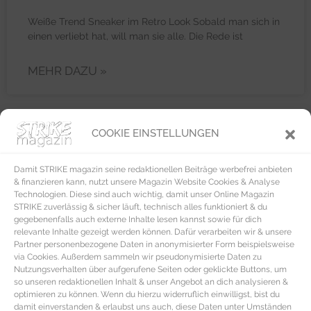
Weiße Trend Sneaker im Retro Look Sobald man sich in
einen verliebt hat, will man sie alle. Die Rede ist
MEHR DAZU »
COOKIE EINSTELLUNGEN
BEAUTY & PFLEGE
Damit STRIKE magazin seine redaktionellen Beiträge werbefrei anbieten
& finanzieren kann, nutzt unsere Magazin Website Cookies & Analyse
Technologien. Diese sind auch wichtig, damit unser Online Magazin
STRIKE zuverlässig & sicher läuft, technisch alles funktioniert & du
gegebenenfalls auch externe Inhalte lesen kannst sowie für dich
relevante Inhalte gezeigt werden können. Dafür verarbeiten wir & unsere
Partner personenbezogene Daten in anonymisierter Form beispielsweise
via Cookies. Außerdem sammeln wir pseudonymisierte Daten zu
Nutzungsverhalten über aufgerufene Seiten oder geklickte Buttons, um
so unseren redaktionellen Inhalt & unser Angebot an dich analysieren &
optimieren zu können. Wenn du hierzu widerruflich einwilligst, bist du
damit einverstanden & erlaubst uns auch, diese Daten unter Umständen