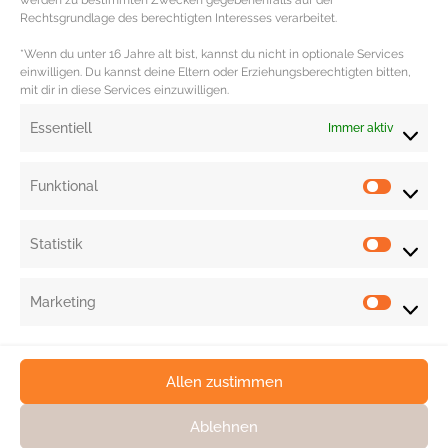
werden zu bestimmten Zwecken gegebenenfalls auf der
PFLEGETIPPS – Pflegeprodukte für
Rechtsgrundlage des berechtigten Interesses verarbeitet.
gesundes Sommerhaar
*Wenn du unter 16 Jahre alt bist, kannst du nicht in optionale Services
einwilligen. Du kannst deine Eltern oder Erziehungsberechtigten bitten,
mit dir in diese Services einzuwilligen.
Pflegetipps, Empfehlungen & Sonnenschutz für die
Haare So schön die Sommermonate mit der Urlaubszeit
Essentiell
Immer aktiv
auch ist, Sonne, Hitze und Salzwasser
MEHR DAZU »
Funktional
Statistik
Marketing
Allen zustimmen
Ablehnen