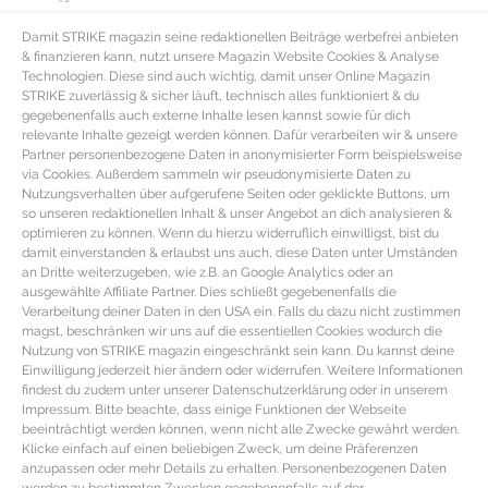
Damit STRIKE magazin seine redaktionellen Beiträge werbefrei anbieten
& finanzieren kann, nutzt unsere Magazin Website Cookies & Analyse
Technologien. Diese sind auch wichtig, damit unser Online Magazin
STRIKE zuverlässig & sicher läuft, technisch alles funktioniert & du
gegebenenfalls auch externe Inhalte lesen kannst sowie für dich
relevante Inhalte gezeigt werden können. Dafür verarbeiten wir & unsere
Partner personenbezogene Daten in anonymisierter Form beispielsweise
via Cookies. Außerdem sammeln wir pseudonymisierte Daten zu
Nutzungsverhalten über aufgerufene Seiten oder geklickte Buttons, um
so unseren redaktionellen Inhalt & unser Angebot an dich analysieren &
optimieren zu können. Wenn du hierzu widerruflich einwilligst, bist du
damit einverstanden & erlaubst uns auch, diese Daten unter Umständen
an Dritte weiterzugeben, wie z.B. an Google Analytics oder an
ausgewählte Affiliate Partner. Dies schließt gegebenenfalls die
Verarbeitung deiner Daten in den USA ein. Falls du dazu nicht zustimmen
magst, beschränken wir uns auf die essentiellen Cookies wodurch die
Nutzung von STRIKE magazin eingeschränkt sein kann. Du kannst deine
Einwilligung jederzeit hier ändern oder widerrufen. Weitere Informationen
findest du zudem unter unserer Datenschutzerklärung oder in unserem
Impressum. Bitte beachte, dass einige Funktionen der Webseite
beeinträchtigt werden können, wenn nicht alle Zwecke gewährt werden.
Klicke einfach auf einen beliebigen Zweck, um deine Präferenzen
anzupassen oder mehr Details zu erhalten. Personenbezogenen Daten