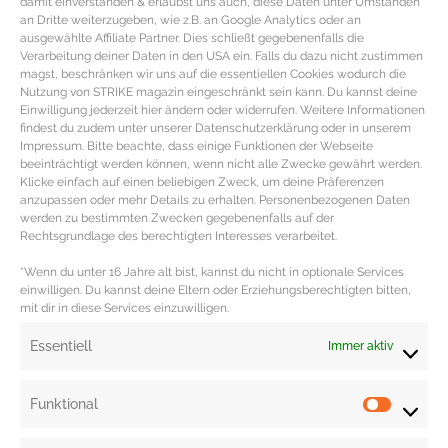
damit einverstanden & erlaubst uns auch, diese Daten unter Umständen
an Dritte weiterzugeben, wie z.B. an Google Analytics oder an
ausgewählte Affiliate Partner. Dies schließt gegebenenfalls die
Verarbeitung deiner Daten in den USA ein. Falls du dazu nicht zustimmen
magst, beschränken wir uns auf die essentiellen Cookies wodurch die
Nutzung von STRIKE magazin eingeschränkt sein kann. Du kannst deine
Einwilligung jederzeit hier ändern oder widerrufen. Weitere Informationen
findest du zudem unter unserer Datenschutzerklärung oder in unserem
Impressum. Bitte beachte, dass einige Funktionen der Webseite
beeinträchtigt werden können, wenn nicht alle Zwecke gewährt werden.
Klicke einfach auf einen beliebigen Zweck, um deine Präferenzen
INSIGHT PRAG – Vom Leben in Prag
anzupassen oder mehr Details zu erhalten. Personenbezogenen Daten
werden zu bestimmten Zwecken gegebenenfalls auf der
plus persönliche Tipps und
Rechtsgrundlage des berechtigten Interesses verarbeitet.
Hotspots
*Wenn du unter 16 Jahre alt bist, kannst du nicht in optionale Services
einwilligen. Du kannst deine Eltern oder Erziehungsberechtigten bitten,
mit dir in diese Services einzuwilligen.
Travelguide Prag plus persönlIChe Insidertipps &
Hotspots Die Stadt Prag in Tschechien ist seit Mai 2015
Essentiell
Immer aktiv
die neue Heimat von
MEHR DAZU »
Funktional