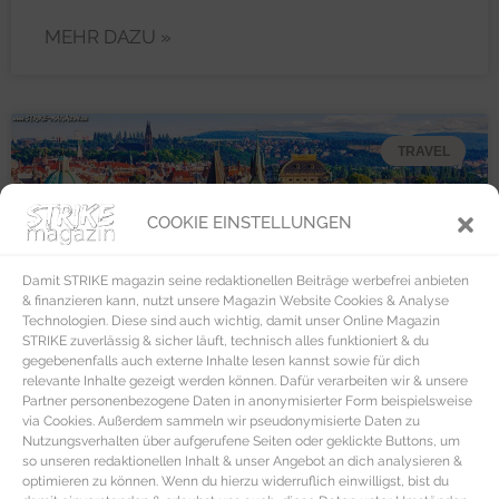
MEHR DAZU »
TRAVEL
COOKIE EINSTELLUNGEN
Damit STRIKE magazin seine redaktionellen Beiträge werbefrei anbieten
& finanzieren kann, nutzt unsere Magazin Website Cookies & Analyse
Technologien. Diese sind auch wichtig, damit unser Online Magazin
STRIKE zuverlässig & sicher läuft, technisch alles funktioniert & du
gegebenenfalls auch externe Inhalte lesen kannst sowie für dich
relevante Inhalte gezeigt werden können. Dafür verarbeiten wir & unsere
Partner personenbezogene Daten in anonymisierter Form beispielsweise
via Cookies. Außerdem sammeln wir pseudonymisierte Daten zu
Nutzungsverhalten über aufgerufene Seiten oder geklickte Buttons, um
so unseren redaktionellen Inhalt & unser Angebot an dich analysieren &
optimieren zu können. Wenn du hierzu widerruflich einwilligst, bist du