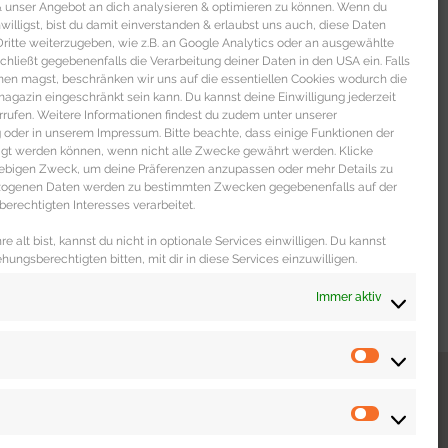
 & unser Angebot an dich analysieren & optimieren zu können. Wenn du
nwilligst, bist du damit einverstanden & erlaubst uns auch, diese Daten
itte weiterzugeben, wie z.B. an Google Analytics oder an ausgewählte
s schließt gegebenenfalls die Verarbeitung deiner Daten in den USA ein. Falls
men magst, beschränken wir uns auf die essentiellen Cookies wodurch die
gazin eingeschränkt sein kann. Du kannst deine Einwilligung jederzeit
rrufen. Weitere Informationen findest du zudem unter unserer
oder in unserem Impressum. Bitte beachte, dass einige Funktionen der
igt werden können, wenn nicht alle Zwecke gewährt werden. Klicke
liebigen Zweck, um deine Präferenzen anzupassen oder mehr Details zu
ezogenen Daten werden zu bestimmten Zwecken gegebenenfalls auf der
erechtigten Interesses verarbeitet.
e alt bist, kannst du nicht in optionale Services einwilligen. Du kannst
ehungsberechtigten bitten, mit dir in diese Services einzuwilligen.
Immer aktiv