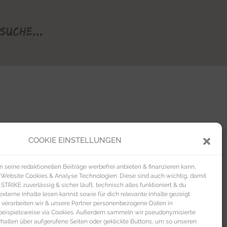
Suche...
COOKIE EINSTELLUNGEN
seine redaktionellen Beiträge werbefrei anbieten & finanzieren kann,
 Website Cookies & Analyse Technologien. Diese sind auch wichtig, damit
TRIKE zuverlässig & sicher läuft, technisch alles funktioniert & du
xterne Inhalte lesen kannst sowie für dich relevante Inhalte gezeigt
 verarbeiten wir & unsere Partner personenbezogene Daten in
beispielsweise via Cookies. Außerdem sammeln wir pseudonymisierte
alten über aufgerufene Seiten oder geklickte Buttons, um so unseren