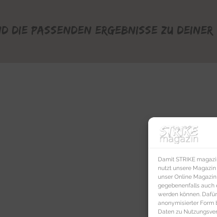
nd die passenden Ergebnisse zu deiner 
Damit STRIKE magazin 
nutzt unsere Magazin
unser Online Magazin S
gegebenenfalls auch e
werden können. Dafür
anonymisierter Form 
Daten zu Nutzungsverh