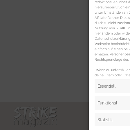
redaktionellen Inhalt
hierzu widerruflich ei
unter Umständen an Dr
Affiliate Partner. Die
du dazu nicht zustim
Nutzung von STRIKE ma
hier ändern oder wide
Datenschutzerklärung 
Webseite beeinträcht
einfach auf einen be
erhalten. Personenb
Rechtsgrundlage des b
*Wenn du unter 16 Jahr
deine Eltern oder Erzi
Essentiell
Funktional
Statistik