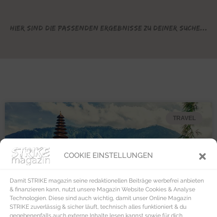
Hier sind die passenden Ergebnisse zu deiner Suche...
TRAVEL
COOKIE EINSTELLUNGEN
Damit STRIKE magazin seine redaktionellen Beiträge werbefrei anbieten
& finanzieren kann, nutzt unsere Magazin Website Cookies & Analyse
Technologien. Diese sind auch wichtig, damit unser Online Magazin
STRIKE zuverlässig & sicher läuft, technisch alles funktioniert & du
gegebenenfalls auch externe Inhalte lesen kannst sowie für dich