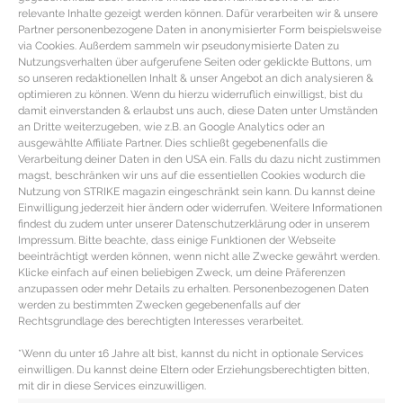
relevante Inhalte gezeigt werden können. Dafür verarbeiten wir & unsere
Partner personenbezogene Daten in anonymisierter Form beispielsweise
via Cookies. Außerdem sammeln wir pseudonymisierte Daten zu
Nutzungsverhalten über aufgerufene Seiten oder geklickte Buttons, um
so unseren redaktionellen Inhalt & unser Angebot an dich analysieren &
optimieren zu können. Wenn du hierzu widerruflich einwilligst, bist du
damit einverstanden & erlaubst uns auch, diese Daten unter Umständen
an Dritte weiterzugeben, wie z.B. an Google Analytics oder an
ausgewählte Affiliate Partner. Dies schließt gegebenenfalls die
Verarbeitung deiner Daten in den USA ein. Falls du dazu nicht zustimmen
magst, beschränken wir uns auf die essentiellen Cookies wodurch die
Nutzung von STRIKE magazin eingeschränkt sein kann. Du kannst deine
Einwilligung jederzeit hier ändern oder widerrufen. Weitere Informationen
findest du zudem unter unserer Datenschutzerklärung oder in unserem
Impressum. Bitte beachte, dass einige Funktionen der Webseite
beeinträchtigt werden können, wenn nicht alle Zwecke gewährt werden.
Klicke einfach auf einen beliebigen Zweck, um deine Präferenzen
TRAVELGUIDE BALI – Traumstrände,
anzupassen oder mehr Details zu erhalten. Personenbezogenen Daten
Exotik und Kultur im Indischen
werden zu bestimmten Zwecken gegebenenfalls auf der
Rechtsgrundlage des berechtigten Interesses verarbeitet.
Ozean
*Wenn du unter 16 Jahre alt bist, kannst du nicht in optionale Services
einwilligen. Du kannst deine Eltern oder Erziehungsberechtigten bitten,
Reisetipp Bali – Exotik, Kultur & Traumstrände auf Bali
mit dir in diese Services einzuwilligen.
Bali ist die Insel der Götter, der Tempel – und Touristen.