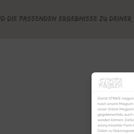
nd die passenden Ergebnisse zu deiner 
Damit STRIKE magazin 
nutzt unsere Magazin
unser Online Magazin S
gegebenenfalls auch e
werden können. Dafür
anonymisierter Form 
Daten zu Nutzungsverh