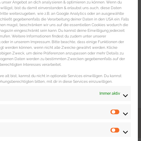
 & unser Angebot an dich analysieren & optimieren zu können. Wenn du
nwilligst, bist du damit einverstanden & erlaubst uns auch, diese Daten
itte weiterzugeben, wie z.B. an Google Analytics oder an ausgewählte
s schließt gegebenenfalls die Verarbeitung deiner Daten in den USA ein. Falls
men magst, beschränken wir uns auf die essentiellen Cookies wodurch die
gazin eingeschränkt sein kann. Du kannst deine Einwilligung jederzeit
rrufen. Weitere Informationen findest du zudem unter unserer
oder in unserem Impressum. Bitte beachte, dass einige Funktionen der
igt werden können, wenn nicht alle Zwecke gewährt werden. Klicke
liebigen Zweck, um deine Präferenzen anzupassen oder mehr Details zu
ezogenen Daten werden zu bestimmten Zwecken gegebenenfalls auf der
erechtigten Interesses verarbeitet.
e alt bist, kannst du nicht in optionale Services einwilligen. Du kannst
ehungsberechtigten bitten, mit dir in diese Services einzuwilligen.
Immer aktiv