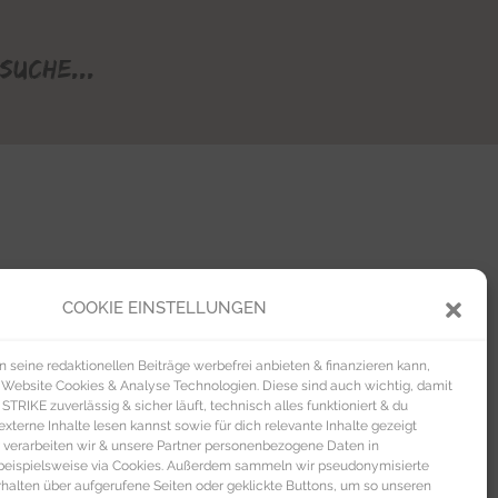
Suche...
COOKIE EINSTELLUNGEN
seine redaktionellen Beiträge werbefrei anbieten & finanzieren kann,
 Website Cookies & Analyse Technologien. Diese sind auch wichtig, damit
TRIKE zuverlässig & sicher läuft, technisch alles funktioniert & du
xterne Inhalte lesen kannst sowie für dich relevante Inhalte gezeigt
 verarbeiten wir & unsere Partner personenbezogene Daten in
beispielsweise via Cookies. Außerdem sammeln wir pseudonymisierte
alten über aufgerufene Seiten oder geklickte Buttons, um so unseren