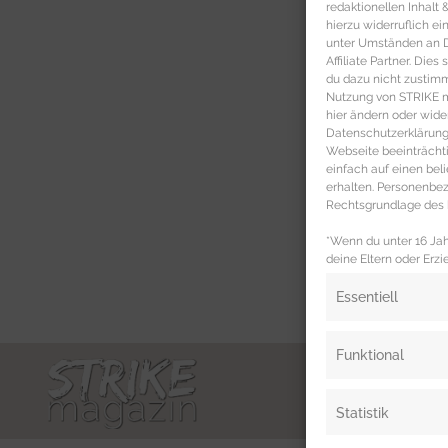
redaktionellen Inhalt
hierzu widerruflich ei
unter Umständen an Dr
Affiliate Partner. Die
du dazu nicht zustim
Nutzung von STRIKE ma
hier ändern oder wide
Datenschutzerklärung 
Webseite beeinträcht
einfach auf einen be
erhalten. Personenb
Rechtsgrundlage des b
*Wenn du unter 16 Jahr
deine Eltern oder Erzi
Essentiell
Funktional
Statistik