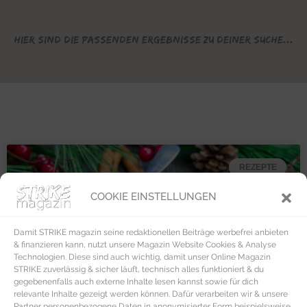
Hier sind die passenden Ergebnisse zu deiner Suche...
REZEPTE
COOKIE EINSTELLUNGEN
Damit STRIKE magazin seine redaktionellen Beiträge werbefrei anbieten
& finanzieren kann, nutzt unsere Magazin Website Cookies & Analyse
Technologien. Diese sind auch wichtig, damit unser Online Magazin
STRIKE zuverlässig & sicher läuft, technisch alles funktioniert & du
gegebenenfalls auch externe Inhalte lesen kannst sowie für dich
relevante Inhalte gezeigt werden können. Dafür verarbeiten wir & unsere
Partner personenbezogene Daten in anonymisierter Form beispielsweise