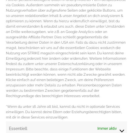
via Cookies. Außerdem sammeln wir pseudonymisierte Daten zu
Nutzungsverhalten über aufgerufene Seiten oder geklickte Buttons, um
so unseren redaktionellen Inhalt & unser Angebot an dich analysieren &
optimieren zu können. Wenn du hierzu widerruflich einwilligst, bist du
damit einverstanden & erlaubst uns auch, diese Daten unter Umständen
an Dritte weiterzugeben, wie z.B. an Google Analytics oder an
ausgewählte Affiliate Partner. Dies schließt gegebenenfalls die
Verarbeitung deiner Daten in den USA ein. Falls du dazu nicht zustimmen
magst, beschränken wir uns auf die essentiellen Cookies wodurch die
Nutzung von STRIKE magazin eingeschränkt sein kann. Du kannst deine
Einwilligung jederzeit hier ändern oder widerrufen. Weitere Informationen
findest du zudem unter unserer Datenschutzerklärung oder in unserem
Impressum. Bitte beachte, dass einige Funktionen der Webseite
beeinträchtigt werden können, wenn nicht alle Zwecke gewährt werden.
REZEPT – Vegane Schoko Trüffel
Klicke einfach auf einen beliebigen Zweck, um deine Präferenzen
anzupassen oder mehr Details zu erhalten. Personenbezogenen Daten
werden zu bestimmten Zwecken gegebenenfalls auf der
Veganes Pralinen Rezept mit Schokolade, Kokosmilch &
Rechtsgrundlage des berechtigten Interesses verarbeitet.
Vanille Zutaten für die weihnachtlichen Paleo Pralinen
*Wenn du unter 16 Jahre alt bist, kannst du nicht in optionale Services
160 g Dunkle Schokolade 100 ml
einwilligen. Du kannst deine Eltern oder Erziehungsberechtigten bitten,
mit dir in diese Services einzuwilligen.
MEHR DAZU »
Essentiell
Immer aktiv