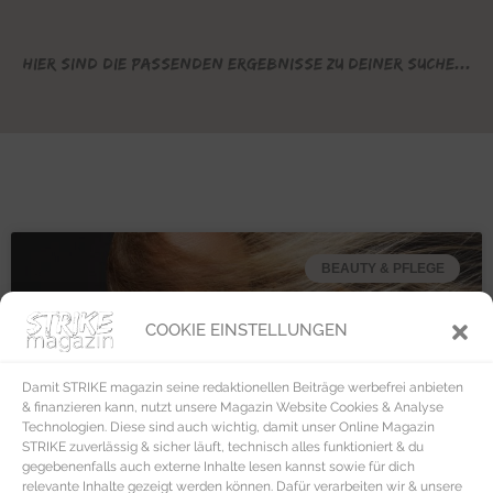
Hier sind die passenden Ergebnisse zu deiner Suche...
BEAUTY & PFLEGE
COOKIE EINSTELLUNGEN
Damit STRIKE magazin seine redaktionellen Beiträge werbefrei anbieten
& finanzieren kann, nutzt unsere Magazin Website Cookies & Analyse
Technologien. Diese sind auch wichtig, damit unser Online Magazin
STRIKE zuverlässig & sicher läuft, technisch alles funktioniert & du
gegebenenfalls auch externe Inhalte lesen kannst sowie für dich
relevante Inhalte gezeigt werden können. Dafür verarbeiten wir & unsere