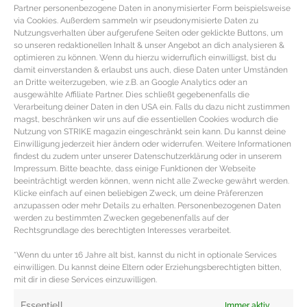
Partner personenbezogene Daten in anonymisierter Form beispielsweise
via Cookies. Außerdem sammeln wir pseudonymisierte Daten zu
Nutzungsverhalten über aufgerufene Seiten oder geklickte Buttons, um
so unseren redaktionellen Inhalt & unser Angebot an dich analysieren &
optimieren zu können. Wenn du hierzu widerruflich einwilligst, bist du
damit einverstanden & erlaubst uns auch, diese Daten unter Umständen
an Dritte weiterzugeben, wie z.B. an Google Analytics oder an
ausgewählte Affiliate Partner. Dies schließt gegebenenfalls die
Verarbeitung deiner Daten in den USA ein. Falls du dazu nicht zustimmen
magst, beschränken wir uns auf die essentiellen Cookies wodurch die
Nutzung von STRIKE magazin eingeschränkt sein kann. Du kannst deine
Einwilligung jederzeit hier ändern oder widerrufen. Weitere Informationen
findest du zudem unter unserer Datenschutzerklärung oder in unserem
Impressum. Bitte beachte, dass einige Funktionen der Webseite
beeinträchtigt werden können, wenn nicht alle Zwecke gewährt werden.
HAAR TUTORIAL – Tipps für fülliges
Klicke einfach auf einen beliebigen Zweck, um deine Präferenzen
Haar und Haarvolumen
anzupassen oder mehr Details zu erhalten. Personenbezogenen Daten
werden zu bestimmten Zwecken gegebenenfalls auf der
Rechtsgrundlage des berechtigten Interesses verarbeitet.
Tipps für Haarvolumen & fülliges Haar Leider ist nicht
jeder von Mutter Natur mit einer fülligen Haarpracht
*Wenn du unter 16 Jahre alt bist, kannst du nicht in optionale Services
einwilligen. Du kannst deine Eltern oder Erziehungsberechtigten bitten,
gesegnet. Aber kein
mit dir in diese Services einzuwilligen.
MEHR DAZU »
Essentiell
Immer aktiv