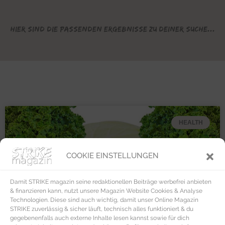
Hier sind die passenden Ergebnisse zu deiner Suche...
HEALTH
COOKIE EINSTELLUNGEN
Damit STRIKE magazin seine redaktionellen Beiträge werbefrei anbieten
& finanzieren kann, nutzt unsere Magazin Website Cookies & Analyse
Technologien. Diese sind auch wichtig, damit unser Online Magazin
STRIKE zuverlässig & sicher läuft, technisch alles funktioniert & du
gegebenenfalls auch externe Inhalte lesen kannst sowie für dich