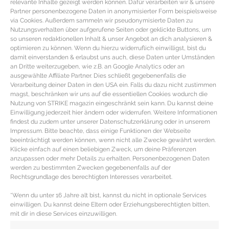
relevante Inhalte gezeigt werden können. Dafür verarbeiten wir & unsere
Partner personenbezogene Daten in anonymisierter Form beispielsweise
via Cookies. Außerdem sammeln wir pseudonymisierte Daten zu
Nutzungsverhalten über aufgerufene Seiten oder geklickte Buttons, um
so unseren redaktionellen Inhalt & unser Angebot an dich analysieren &
optimieren zu können. Wenn du hierzu widerruflich einwilligst, bist du
damit einverstanden & erlaubst uns auch, diese Daten unter Umständen
an Dritte weiterzugeben, wie z.B. an Google Analytics oder an
ausgewählte Affiliate Partner. Dies schließt gegebenenfalls die
Verarbeitung deiner Daten in den USA ein. Falls du dazu nicht zustimmen
magst, beschränken wir uns auf die essentiellen Cookies wodurch die
Nutzung von STRIKE magazin eingeschränkt sein kann. Du kannst deine
Einwilligung jederzeit hier ändern oder widerrufen. Weitere Informationen
findest du zudem unter unserer Datenschutzerklärung oder in unserem
Impressum. Bitte beachte, dass einige Funktionen der Webseite
Saisonkalender Februar mit dem
beeinträchtigt werden können, wenn nicht alle Zwecke gewährt werden.
Klicke einfach auf einen beliebigen Zweck, um deine Präferenzen
Gemüse der Saison
anzupassen oder mehr Details zu erhalten. Personenbezogenen Daten
werden zu bestimmten Zwecken gegebenenfalls auf der
Rechtsgrundlage des berechtigten Interesses verarbeitet.
Frisches Gemüse im Saisonkalender Februar Weißkohl
Warenkunde & Verarbeitung WEIßKOHL KAUFBERATER:
*Wenn du unter 16 Jahre alt bist, kannst du nicht in optionale Services
Wenn du den Weißkohl mit Außenblättern kaufst, darauf
einwilligen. Du kannst deine Eltern oder Erziehungsberechtigten bitten,
achten,
mit dir in diese Services einzuwilligen.