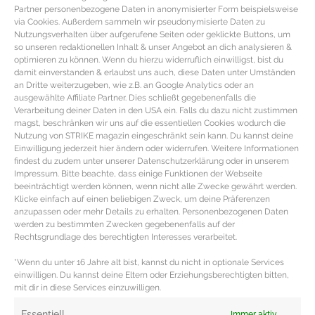
Partner personenbezogene Daten in anonymisierter Form beispielsweise
via Cookies. Außerdem sammeln wir pseudonymisierte Daten zu
Nutzungsverhalten über aufgerufene Seiten oder geklickte Buttons, um
so unseren redaktionellen Inhalt & unser Angebot an dich analysieren &
optimieren zu können. Wenn du hierzu widerruflich einwilligst, bist du
damit einverstanden & erlaubst uns auch, diese Daten unter Umständen
an Dritte weiterzugeben, wie z.B. an Google Analytics oder an
ausgewählte Affiliate Partner. Dies schließt gegebenenfalls die
Verarbeitung deiner Daten in den USA ein. Falls du dazu nicht zustimmen
magst, beschränken wir uns auf die essentiellen Cookies wodurch die
Nutzung von STRIKE magazin eingeschränkt sein kann. Du kannst deine
Einwilligung jederzeit hier ändern oder widerrufen. Weitere Informationen
findest du zudem unter unserer Datenschutzerklärung oder in unserem
Impressum. Bitte beachte, dass einige Funktionen der Webseite
beeinträchtigt werden können, wenn nicht alle Zwecke gewährt werden.
SUPERFOOD SANDDORN – Fakten,
Klicke einfach auf einen beliebigen Zweck, um deine Präferenzen
Wirkung und Verzehrtipps
anzupassen oder mehr Details zu erhalten. Personenbezogenen Daten
werden zu bestimmten Zwecken gegebenenfalls auf der
Rechtsgrundlage des berechtigten Interesses verarbeitet.
SUPERFOOD Sanddorn – Nährstoffe, FAKTEN, Wirkung
*Wenn du unter 16 Jahre alt bist, kannst du nicht in optionale Services
& Verzehrtipps Sanddorn FAKTEN & Hintergrund Die
einwilligen. Du kannst deine Eltern oder Erziehungsberechtigten bitten,
kleine knallorange Beere, die von Dornen geschützt
mit dir in diese Services einzuwilligen.
MEHR DAZU »
Essentiell
Immer aktiv