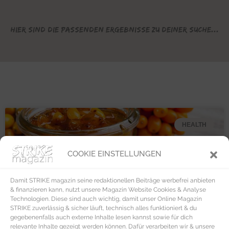
Hier sind die passenden Ergebnisse zu deiner Suche...
HEALTH
COOKIE EINSTELLUNGEN
Damit STRIKE magazin seine redaktionellen Beiträge werbefrei anbieten
& finanzieren kann, nutzt unsere Magazin Website Cookies & Analyse
Technologien. Diese sind auch wichtig, damit unser Online Magazin
STRIKE zuverlässig & sicher läuft, technisch alles funktioniert & du
gegebenenfalls auch externe Inhalte lesen kannst sowie für dich
relevante Inhalte gezeigt werden können. Dafür verarbeiten wir & unsere