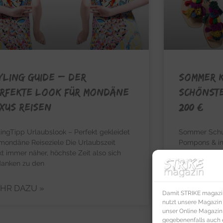
YLING GUIDE – Der
SOMMER K
rfekte Look für mondäne
schönst
xus Reisen
200 €
lingTipp Urlaubslook – Perfekt gekleidet
Sommer Schuh
 mondäne Reiseziele Die Urlaubszeit
Pompons & in
kt immer näher, höchste Zeit also sich
Sandalen Zei
anken zu den
den Must-Ha
HR DAZU »
MEHR DAZ
Damit STRIKE magazin 
nutzt unsere Magazin
unser Online Magazin S
gegebenenfalls auch e