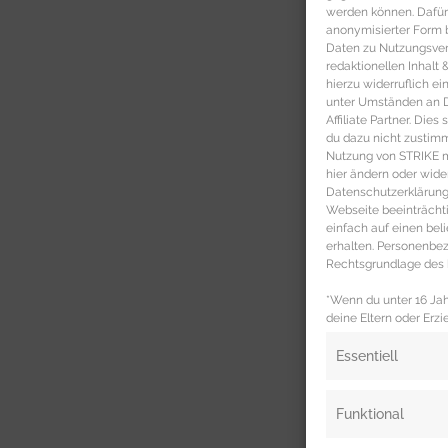
werden können. Dafür
anonymisierter Form 
Daten zu Nutzungsverh
redaktionellen Inhalt
hierzu widerruflich ei
unter Umständen an Dr
Affiliate Partner. Die
du dazu nicht zustim
Nutzung von STRIKE ma
hier ändern oder wide
Datenschutzerklärung 
Webseite beeinträcht
einfach auf einen be
erhalten. Personenb
Rechtsgrundlage des b
*Wenn du unter 16 Jahr
deine Eltern oder Erzi
Essentiell
Funktional