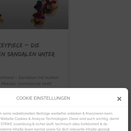
EYPIECE – Die
en Sandalen unter
trend – Sandalen mit bunten
 Metallic Sommerzeit heißt
t, denn Sandalen gehören zu
ves
COOKIE EINSTELLUNGEN
U »
seine redaktionellen Beiträge werbefrei anbieten & finanzieren kann,
 Website Cookies & Analyse Technologien. Diese sind auch wichtig, damit
TRIKE zuverlässig & sicher läuft, technisch alles funktioniert & du
xterne Inhalte lesen kannst sowie für dich relevante Inhalte gezeigt