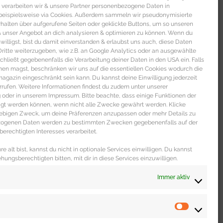
 verarbeiten wir & unsere Partner personenbezogene Daten in
beispielsweise via Cookies. Außerdem sammeln wir pseudonymisierte
alten über aufgerufene Seiten oder geklickte Buttons, um so unseren
 & unser Angebot an dich analysieren & optimieren zu können. Wenn du
nwilligst, bist du damit einverstanden & erlaubst uns auch, diese Daten
itte weiterzugeben, wie z.B. an Google Analytics oder an ausgewählte
s schließt gegebenenfalls die Verarbeitung deiner Daten in den USA ein. Falls
men magst, beschränken wir uns auf die essentiellen Cookies wodurch die
gazin eingeschränkt sein kann. Du kannst deine Einwilligung jederzeit
rrufen. Weitere Informationen findest du zudem unter unserer
oder in unserem Impressum. Bitte beachte, dass einige Funktionen der
igt werden können, wenn nicht alle Zwecke gewährt werden. Klicke
liebigen Zweck, um deine Präferenzen anzupassen oder mehr Details zu
ezogenen Daten werden zu bestimmten Zwecken gegebenenfalls auf der
erechtigten Interesses verarbeitet.
e alt bist, kannst du nicht in optionale Services einwilligen. Du kannst
ehungsberechtigten bitten, mit dir in diese Services einzuwilligen.
Immer aktiv