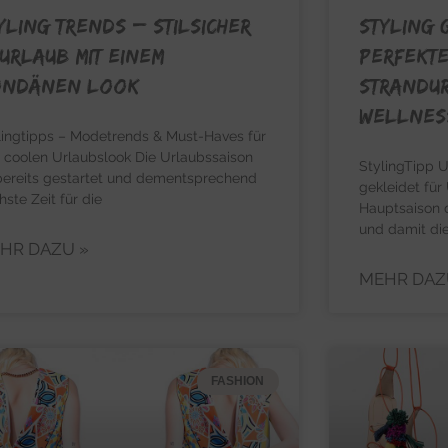
YLING TRENDS – Stilsicher
STYLING 
 Urlaub mit einem
perfekte
ondänen Look
Strandu
Wellnes
lingtipps – Modetrends & Must-Haves für
 coolen Urlaubslook Die Urlaubssaison
StylingTipp U
 bereits gestartet und dementsprechend
gekleidet für
hste Zeit für die
Hauptsaison 
und damit die
HR DAZU »
MEHR DAZ
FASHION