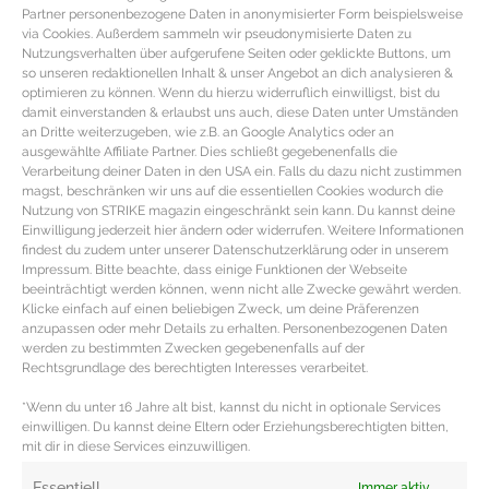
Partner personenbezogene Daten in anonymisierter Form beispielsweise
via Cookies. Außerdem sammeln wir pseudonymisierte Daten zu
Nutzungsverhalten über aufgerufene Seiten oder geklickte Buttons, um
so unseren redaktionellen Inhalt & unser Angebot an dich analysieren &
optimieren zu können. Wenn du hierzu widerruflich einwilligst, bist du
damit einverstanden & erlaubst uns auch, diese Daten unter Umständen
an Dritte weiterzugeben, wie z.B. an Google Analytics oder an
ausgewählte Affiliate Partner. Dies schließt gegebenenfalls die
Verarbeitung deiner Daten in den USA ein. Falls du dazu nicht zustimmen
magst, beschränken wir uns auf die essentiellen Cookies wodurch die
Nutzung von STRIKE magazin eingeschränkt sein kann. Du kannst deine
Einwilligung jederzeit hier ändern oder widerrufen. Weitere Informationen
findest du zudem unter unserer Datenschutzerklärung oder in unserem
Impressum. Bitte beachte, dass einige Funktionen der Webseite
beeinträchtigt werden können, wenn nicht alle Zwecke gewährt werden.
Lizenz zum Zeitmessen – Die besten
Klicke einfach auf einen beliebigen Zweck, um deine Präferenzen
Armbanduhren von James Bond
anzupassen oder mehr Details zu erhalten. Personenbezogenen Daten
werden zu bestimmten Zwecken gegebenenfalls auf der
Rechtsgrundlage des berechtigten Interesses verarbeitet.
Die besten Armbanduhren von 007 zum 25. James Bond
*Wenn du unter 16 Jahre alt bist, kannst du nicht in optionale Services
Film Auch wenn der Filmstart des neuen James Bond
einwilligen. Du kannst deine Eltern oder Erziehungsberechtigten bitten,
Streifens pandemiebedingt
mit dir in diese Services einzuwilligen.
MEHR DAZU »
Essentiell
Immer aktiv