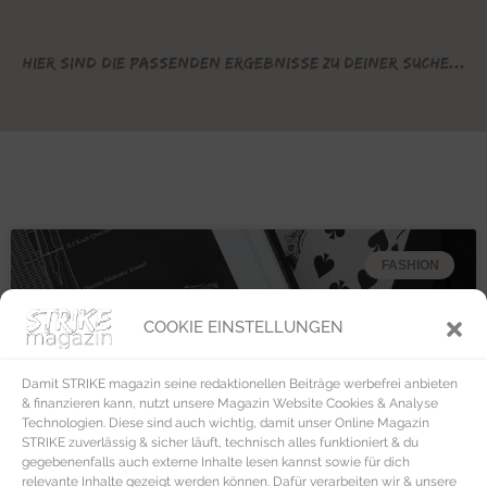
Hier sind die passenden Ergebnisse zu deiner Suche...
FASHION
COOKIE EINSTELLUNGEN
Damit STRIKE magazin seine redaktionellen Beiträge werbefrei anbieten
& finanzieren kann, nutzt unsere Magazin Website Cookies & Analyse
Technologien. Diese sind auch wichtig, damit unser Online Magazin
STRIKE zuverlässig & sicher läuft, technisch alles funktioniert & du
gegebenenfalls auch externe Inhalte lesen kannst sowie für dich
relevante Inhalte gezeigt werden können. Dafür verarbeiten wir & unsere