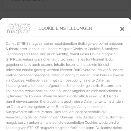
COOKIE EINSTELLUNGEN
REZEPTE
Damit STRIKE magazin seine redaktionellen Beiträge werbefrei anbieten
& finanzieren kann, nutzt unsere Magazin Website Cookies & Analyse
Technologien. Diese sind auch wichtig, damit unser Online Magazin
STRIKE zuverlässig & sicher läuft, technisch alles funktioniert & du
gegebenenfalls auch externe Inhalte lesen kannst sowie für dich
relevante Inhalte gezeigt werden können. Dafür verarbeiten wir & unsere
Partner personenbezogene Daten in anonymisierter Form beispielsweise
via Cookies. Außerdem sammeln wir pseudonymisierte Daten zu
Nutzungsverhalten über aufgerufene Seiten oder geklickte Buttons, um
so unseren redaktionellen Inhalt & unser Angebot an dich analysieren &
optimieren zu können. Wenn du hierzu widerruflich einwilligst, bist du
damit einverstanden & erlaubst uns auch, diese Daten unter Umständen
an Dritte weiterzugeben, wie z.B. an Google Analytics oder an
ausgewählte Affiliate Partner. Dies schließt gegebenenfalls die
Verarbeitung deiner Daten in den USA ein. Falls du dazu nicht zustimmen
magst, beschränken wir uns auf die essentiellen Cookies wodurch die
Nutzung von STRIKE magazin eingeschränkt sein kann. Du kannst deine