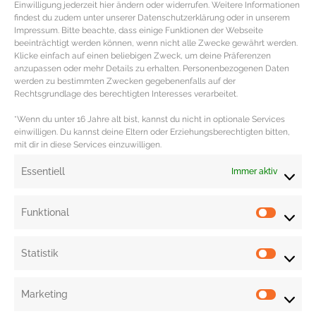
Einwilligung jederzeit hier ändern oder widerrufen. Weitere Informationen
findest du zudem unter unserer Datenschutzerklärung oder in unserem
Impressum. Bitte beachte, dass einige Funktionen der Webseite
beeinträchtigt werden können, wenn nicht alle Zwecke gewährt werden.
Klicke einfach auf einen beliebigen Zweck, um deine Präferenzen
anzupassen oder mehr Details zu erhalten. Personenbezogenen Daten
werden zu bestimmten Zwecken gegebenenfalls auf der
REZEPT – Ceviche mit Wolfsbarsch,
Rechtsgrundlage des berechtigten Interesses verarbeitet.
Lachs und Avocado
*Wenn du unter 16 Jahre alt bist, kannst du nicht in optionale Services
einwilligen. Du kannst deine Eltern oder Erziehungsberechtigten bitten,
mit dir in diese Services einzuwilligen.
Ceviche Rezept mit Wolfsbarsch, Lachs & Avocado
Zutaten für das einfache peruanische Nationalrezept
Essentiell
Immer aktiv
mit rohmariniertem Fisch 250 g Wolfsbarsch –
MEHR DAZU »
Funktional
Statistik
Marketing