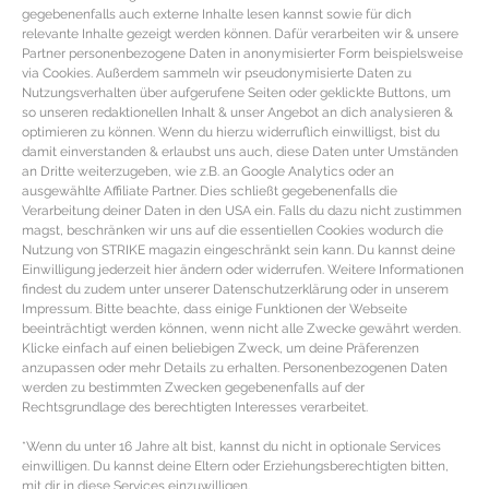
gegebenenfalls auch externe Inhalte lesen kannst sowie für dich
relevante Inhalte gezeigt werden können. Dafür verarbeiten wir & unsere
Partner personenbezogene Daten in anonymisierter Form beispielsweise
via Cookies. Außerdem sammeln wir pseudonymisierte Daten zu
Nutzungsverhalten über aufgerufene Seiten oder geklickte Buttons, um
so unseren redaktionellen Inhalt & unser Angebot an dich analysieren &
optimieren zu können. Wenn du hierzu widerruflich einwilligst, bist du
damit einverstanden & erlaubst uns auch, diese Daten unter Umständen
an Dritte weiterzugeben, wie z.B. an Google Analytics oder an
ausgewählte Affiliate Partner. Dies schließt gegebenenfalls die
Verarbeitung deiner Daten in den USA ein. Falls du dazu nicht zustimmen
magst, beschränken wir uns auf die essentiellen Cookies wodurch die
Nutzung von STRIKE magazin eingeschränkt sein kann. Du kannst deine
Einwilligung jederzeit hier ändern oder widerrufen. Weitere Informationen
findest du zudem unter unserer Datenschutzerklärung oder in unserem
REZEPT – Aphrodisierende
Impressum. Bitte beachte, dass einige Funktionen der Webseite
Meeresfrüchte Vorspeise mit
beeinträchtigt werden können, wenn nicht alle Zwecke gewährt werden.
Klicke einfach auf einen beliebigen Zweck, um deine Präferenzen
Spargelragout, Trüffel und
anzupassen oder mehr Details zu erhalten. Personenbezogenen Daten
werden zu bestimmten Zwecken gegebenenfalls auf der
Wachtelei
Rechtsgrundlage des berechtigten Interesses verarbeitet.
*Wenn du unter 16 Jahre alt bist, kannst du nicht in optionale Services
Vorspeisen Rezept mit Meeresfrüchten & Trüffel Zutaten
einwilligen. Du kannst deine Eltern oder Erziehungsberechtigten bitten,
für die aphrodisierende Vorspeise mit Spargelragout &
mit dir in diese Services einzuwilligen.