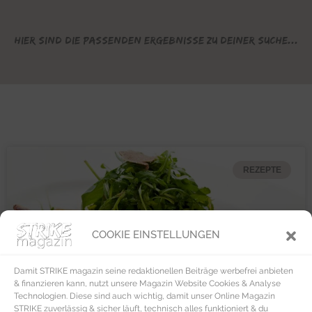
Hier sind die passenden Ergebnisse zu deiner Suche...
REZEPTE
COOKIE EINSTELLUNGEN
Damit STRIKE magazin seine redaktionellen Beiträge werbefrei anbieten
& finanzieren kann, nutzt unsere Magazin Website Cookies & Analyse
Technologien. Diese sind auch wichtig, damit unser Online Magazin
STRIKE zuverlässig & sicher läuft, technisch alles funktioniert & du