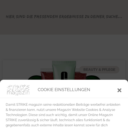
Hier sind die passenden Ergebnisse zu deiner Suche...
BEAUTY & PFLEGE
COOKIE EINSTELLUNGEN
Damit STRIKE magazin seine redaktionellen Beiträge werbefrei anbieten
& finanzieren kann, nutzt unsere Magazin Website Cookies & Analyse
Technologien. Diese sind auch wichtig, damit unser Online Magazin
STRIKE zuverlässig & sicher läuft, technisch alles funktioniert & du
gegebenenfalls auch externe Inhalte lesen kannst sowie für dich