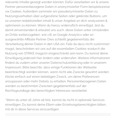
relevante Inhalte gezeigt werden können. Dafür verarbeiten wir & unsere
Partner personenbezogene Daten in anonymisierter Form beispielsweise
via Cookies. Außerdem sammeln wir pseudonymisierte Daten zu
Nutzungsverhalten über aufgerufene Seiten oder geklickte Buttons, um
so unseren redaktionellen Inhalt & unser Angebot an dich analysieren &
optimieren zu können. Wenn du hierzu widerruflich einwilligst, bist du
damit einverstanden & erlaubst uns auch, diese Daten unter Umständen
an Dritte weiterzugeben, wie z.B. an Google Analytics oder an
ausgewählte Affiliate Partner. Dies schließt gegebenenfalls die
Verarbeitung deiner Daten in den USA ein. Falls du dazu nicht zustimmen
magst, beschränken wir uns auf die essentiellen Cookies wodurch die
Nutzung von STRIKE magazin eingeschränkt sein kann. Du kannst deine
Einwilligung jederzeit hier ändern oder widerrufen. Weitere Informationen
findest du zudem unter unserer Datenschutzerklärung oder in unserem
Impressum. Bitte beachte, dass einige Funktionen der Webseite
PERFEKTIONIERENDE PFLEGE – Die
beeinträchtigt werden können, wenn nicht alle Zwecke gewährt werden.
Klicke einfach auf einen beliebigen Zweck, um deine Präferenzen
besten CC Cremes mit LSF und Anti-
anzupassen oder mehr Details zu erhalten. Personenbezogenen Daten
Aging
werden zu bestimmten Zwecken gegebenenfalls auf der
Rechtsgrundlage des berechtigten Interesses verarbeitet.
Getönte CC Cremes für gepflegten & ebenmäßigen
*Wenn du unter 16 Jahre alt bist, kannst du nicht in optionale Services
Teint Kleine Wundermittel wäre eine geeignete
einwilligen. Du kannst deine Eltern oder Erziehungsberechtigten bitten,
mit dir in diese Services einzuwilligen.
Beschreibung für getönte CC Cremes. Denn CC