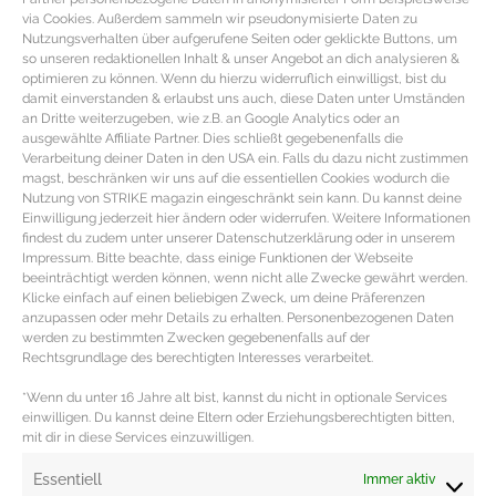
via Cookies. Außerdem sammeln wir pseudonymisierte Daten zu
Nutzungsverhalten über aufgerufene Seiten oder geklickte Buttons, um
so unseren redaktionellen Inhalt & unser Angebot an dich analysieren &
optimieren zu können. Wenn du hierzu widerruflich einwilligst, bist du
damit einverstanden & erlaubst uns auch, diese Daten unter Umständen
an Dritte weiterzugeben, wie z.B. an Google Analytics oder an
ausgewählte Affiliate Partner. Dies schließt gegebenenfalls die
Verarbeitung deiner Daten in den USA ein. Falls du dazu nicht zustimmen
magst, beschränken wir uns auf die essentiellen Cookies wodurch die
Nutzung von STRIKE magazin eingeschränkt sein kann. Du kannst deine
Einwilligung jederzeit hier ändern oder widerrufen. Weitere Informationen
findest du zudem unter unserer Datenschutzerklärung oder in unserem
Impressum. Bitte beachte, dass einige Funktionen der Webseite
beeinträchtigt werden können, wenn nicht alle Zwecke gewährt werden.
Sonnenbrillen im cleanen Look
Klicke einfach auf einen beliebigen Zweck, um deine Präferenzen
anzupassen oder mehr Details zu erhalten. Personenbezogenen Daten
werden zu bestimmten Zwecken gegebenenfalls auf der
Sonnenbrillen Trend – Cleane Form & puristisches
Rechtsgrundlage des berechtigten Interesses verarbeitet.
Design Statt neonfarbene oder kitschig verzierte
*Wenn du unter 16 Jahre alt bist, kannst du nicht in optionale Services
Rahmen sind diese Saison cleane Sonnenbrillen mit
einwilligen. Du kannst deine Eltern oder Erziehungsberechtigten bitten,
mit dir in diese Services einzuwilligen.
MEHR DAZU »
Essentiell
Immer aktiv