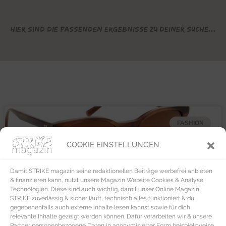
Hier sind die passenden Ergebnisse zu deiner Suche...
FASHION
COOKIE EINSTELLUNGEN
Damit STRIKE magazin seine redaktionellen Beiträge werbefrei anbieten
& finanzieren kann, nutzt unsere Magazin Website Cookies & Analyse
Technologien. Diese sind auch wichtig, damit unser Online Magazin
STRIKE zuverlässig & sicher läuft, technisch alles funktioniert & du
gegebenenfalls auch externe Inhalte lesen kannst sowie für dich
relevante Inhalte gezeigt werden können. Dafür verarbeiten wir & unsere
Partner personenbezogene Daten in anonymisierter Form beispielsweise