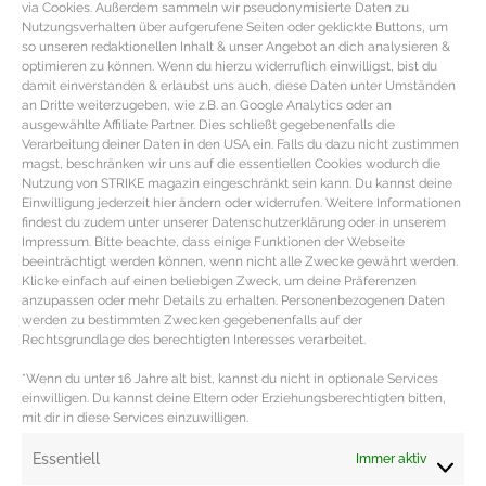
via Cookies. Außerdem sammeln wir pseudonymisierte Daten zu
Nutzungsverhalten über aufgerufene Seiten oder geklickte Buttons, um
so unseren redaktionellen Inhalt & unser Angebot an dich analysieren &
optimieren zu können. Wenn du hierzu widerruflich einwilligst, bist du
damit einverstanden & erlaubst uns auch, diese Daten unter Umständen
an Dritte weiterzugeben, wie z.B. an Google Analytics oder an
ausgewählte Affiliate Partner. Dies schließt gegebenenfalls die
Verarbeitung deiner Daten in den USA ein. Falls du dazu nicht zustimmen
magst, beschränken wir uns auf die essentiellen Cookies wodurch die
Nutzung von STRIKE magazin eingeschränkt sein kann. Du kannst deine
Einwilligung jederzeit hier ändern oder widerrufen. Weitere Informationen
findest du zudem unter unserer Datenschutzerklärung oder in unserem
Impressum. Bitte beachte, dass einige Funktionen der Webseite
beeinträchtigt werden können, wenn nicht alle Zwecke gewährt werden.
Klicke einfach auf einen beliebigen Zweck, um deine Präferenzen
Weiße Sneaker zum Verlieben
anzupassen oder mehr Details zu erhalten. Personenbezogenen Daten
werden zu bestimmten Zwecken gegebenenfalls auf der
Rechtsgrundlage des berechtigten Interesses verarbeitet.
Weiße Trend Sneaker im Retro Look Sobald man sich in
einen verliebt hat, will man sie alle. Die Rede ist
*Wenn du unter 16 Jahre alt bist, kannst du nicht in optionale Services
einwilligen. Du kannst deine Eltern oder Erziehungsberechtigten bitten,
mit dir in diese Services einzuwilligen.
MEHR DAZU »
Essentiell
Immer aktiv