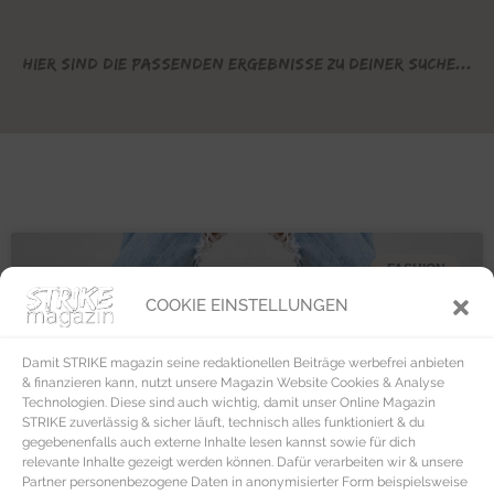
Hier sind die passenden Ergebnisse zu deiner Suche...
FASHION
COOKIE EINSTELLUNGEN
Damit STRIKE magazin seine redaktionellen Beiträge werbefrei anbieten
& finanzieren kann, nutzt unsere Magazin Website Cookies & Analyse
Technologien. Diese sind auch wichtig, damit unser Online Magazin
STRIKE zuverlässig & sicher läuft, technisch alles funktioniert & du
gegebenenfalls auch externe Inhalte lesen kannst sowie für dich
relevante Inhalte gezeigt werden können. Dafür verarbeiten wir & unsere
Partner personenbezogene Daten in anonymisierter Form beispielsweise