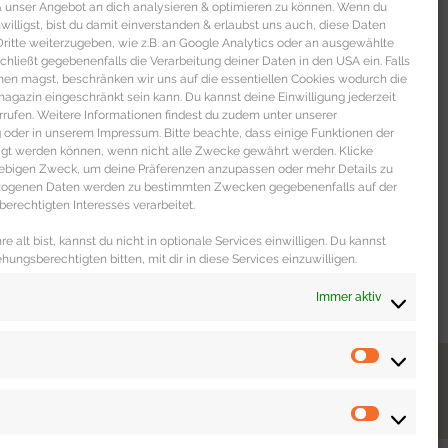
 & unser Angebot an dich analysieren & optimieren zu können. Wenn du
nwilligst, bist du damit einverstanden & erlaubst uns auch, diese Daten
itte weiterzugeben, wie z.B. an Google Analytics oder an ausgewählte
s schließt gegebenenfalls die Verarbeitung deiner Daten in den USA ein. Falls
men magst, beschränken wir uns auf die essentiellen Cookies wodurch die
gazin eingeschränkt sein kann. Du kannst deine Einwilligung jederzeit
rrufen. Weitere Informationen findest du zudem unter unserer
oder in unserem Impressum. Bitte beachte, dass einige Funktionen der
igt werden können, wenn nicht alle Zwecke gewährt werden. Klicke
liebigen Zweck, um deine Präferenzen anzupassen oder mehr Details zu
ezogenen Daten werden zu bestimmten Zwecken gegebenenfalls auf der
erechtigten Interesses verarbeitet.
e alt bist, kannst du nicht in optionale Services einwilligen. Du kannst
ehungsberechtigten bitten, mit dir in diese Services einzuwilligen.
Immer aktiv