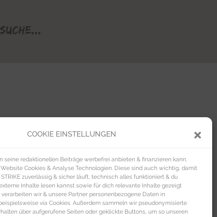
Suche...
COOKIE EINSTELLUNGEN
seine redaktionellen Beiträge werbefrei anbieten & finanzieren kann,
 Website Cookies & Analyse Technologien. Diese sind auch wichtig, damit
TRIKE zuverlässig & sicher läuft, technisch alles funktioniert & du
xterne Inhalte lesen kannst sowie für dich relevante Inhalte gezeigt
 verarbeiten wir & unsere Partner personenbezogene Daten in
beispielsweise via Cookies. Außerdem sammeln wir pseudonymisierte
alten über aufgerufene Seiten oder geklickte Buttons, um so unseren