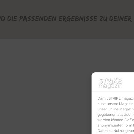
nd die passenden Ergebnisse zu deiner 
Damit STRIKE magazin 
nutzt unsere Magazin
unser Online Magazin S
gegebenenfalls auch e
werden können. Dafür
anonymisierter Form 
Daten zu Nutzungsverh