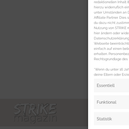
redaktionellen Inhalt
hierzu widerruflich ei
unter Umständen an Dr
Affiliate Partner. Die
du dazu nicht zustim
Nutzung von STRIKE ma
hier ändern oder wide
Datenschutzerklärung 
Webseite beeinträcht
einfach auf einen be
erhalten. Personenb
Rechtsgrundlage des b
*Wenn du unter 16 Jahr
deine Eltern oder Erzi
Essentiell
Funktional
Statistik