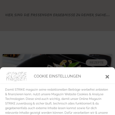
Hier sind die passenden Ergebnisse zu deiner Suche...
REZEPTE
COOKIE EINSTELLUNGEN
Damit STRIKE magazin seine redaktionellen Beiträge werbefrei anbieten
& finanzieren kann, nutzt unsere Magazin Website Cookies & Analyse
Technologien. Diese sind auch wichtig, damit unser Online Magazin
STRIKE zuverlässig & sicher läuft, technisch alles funktioniert & du
gegebenenfalls auch externe Inhalte lesen kannst sowie für dich
relevante Inhalte gezeigt werden können. Dafür verarbeiten wir & unsere