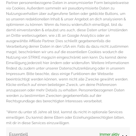
Partner personenbezogene Daten in anonymisierter Form beispielsweise
via Cookies. Außerdem sammeln wir pseudonymisierte Daten zu
Nutzungsverhalten über aufgerufene Seiten oder geklickte Buttons, um
so unseren redaktionellen Inhalt & unser Angebot an dich analysieren &
optimieren zu können. Wenn du hierzu widerruflich einwilligst, bist du
damit einverstanden & erlaubst uns auch, diese Daten unter Umständen
an Dritte weiterzugeben, wie z.B. an Google Analytics oder an
ausgewählte Affiliate Partner. Dies schließt gegebenenfalls die
Verarbeitung deiner Daten in den USA ein. Falls du dazu nicht zustimmen
magst, beschränken wir uns auf die essentiellen Cookies wodurch die
Nutzung von STRIKE magazin eingeschränkt sein kann. Du kannst deine
Einwilligung jederzeit hier ändern oder widerrufen. Weitere Informationen
findest du zudem unter unserer Datenschutzerklärung oder in unserem
Impressum. Bitte beachte, dass einige Funktionen der Webseite
beeinträchtigt werden können, wenn nicht alle Zwecke gewährt werden.
REZEPT – Vietnamesische Pho Suppe
Klicke einfach auf einen beliebigen Zweck, um deine Präferenzen
anzupassen oder mehr Details zu erhalten. Personenbezogenen Daten
werden zu bestimmten Zwecken gegebenenfalls auf der
Rezept vietnamesische Pho Suppe mit Roastbeef
Rechtsgrundlage des berechtigten Interesses verarbeitet.
ZUTATEN NUDELSUPPE MIT ROASTBEEF (PHO BO)
200gr Roastbeef 1 EL Sojasauce etwas schwarzer
*Wenn du unter 16 Jahre alt bist, kannst du nicht in optionale Services
Pfeffer
einwilligen. Du kannst deine Eltern oder Erziehungsberechtigten bitten,
mit dir in diese Services einzuwilligen.
MEHR DAZU »
Essentiell
Immer aktiv