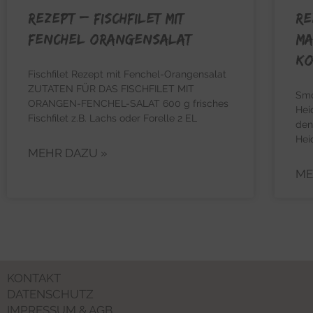
RE
REZEPT – Fischfilet mit
Ma
Fenchel Orangensalat
Ko
Fischfilet Rezept mit Fenchel-Orangensalat
ZUTATEN FÜR DAS FISCHFILET MIT
Smo
ORANGEN-FENCHEL-SALAT 600 g frisches
Hei
Fischfilet z.B. Lachs oder Forelle 2 EL
den
Hei
MEHR DAZU »
ME
KONTAKT
DATENSCHUTZ
IMPRESSUM & AGB