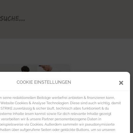
Suche...
FASHION
COOKIE EINSTELLUNGEN
seine redaktionellen Beiträge werbefrei anbieten & finanzieren kann,
 Website Cookies & Analyse Technologien. Diese sind auch wichtig, damit
TRIKE zuverlässig & sicher läuft, technisch alles funktioniert & du
xterne Inhalte lesen kannst sowie für dich relevante Inhalte gezeigt
 verarbeiten wir & unsere Partner personenbezogene Daten in
beispielsweise via Cookies. Außerdem sammeln wir pseudonymisierte
alten über aufgerufene Seiten oder geklickte Buttons, um so unseren