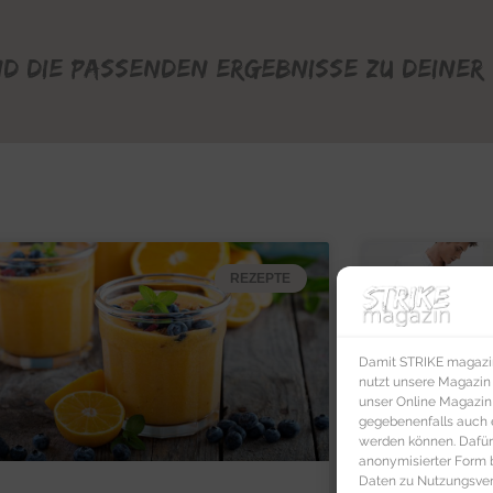
nd die passenden Ergebnisse zu deiner 
REZEPTE
Damit STRIKE magazin 
nutzt unsere Magazin
unser Online Magazin S
gegebenenfalls auch e
werden können. Dafür
anonymisierter Form 
Daten zu Nutzungsverh