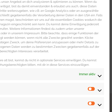
 & unser Angebot an dich analysieren & optimieren zu können. Wenn du
ORIES – Die
nwilligst, bist du damit einverstanden & erlaubst uns auch, diese Daten
itte weiterzugeben, wie z.B. an Google Analytics oder an ausgewählte
n Shorts in
s schließt gegebenenfalls die Verarbeitung deiner Daten in den USA ein. Falls
men magst, beschränken wir uns auf die essentiellen Cookies wodurch die
rben
gazin eingeschränkt sein kann. Du kannst deine Einwilligung jederzeit
rrufen. Weitere Informationen findest du zudem unter unserer
oder in unserem Impressum. Bitte beachte, dass einige Funktionen der
mudas in den Trendfarben Rot,
igt werden können, wenn nicht alle Zwecke gewährt werden. Klicke
b Wer bei roten Shorts und
liebigen Zweck, um deine Präferenzen anzupassen oder mehr Details zu
Baywatch denkt, wird
ezogenen Daten werden zu bestimmten Zwecken gegebenenfalls auf der
erechtigten Interesses verarbeitet.
U »
e alt bist, kannst du nicht in optionale Services einwilligen. Du kannst
ehungsberechtigten bitten, mit dir in diese Services einzuwilligen.
Immer aktiv