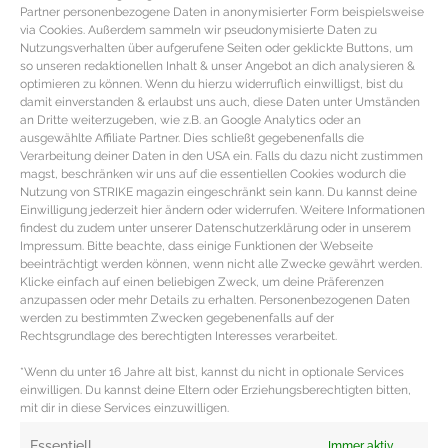
Partner personenbezogene Daten in anonymisierter Form beispielsweise
via Cookies. Außerdem sammeln wir pseudonymisierte Daten zu
Nutzungsverhalten über aufgerufene Seiten oder geklickte Buttons, um
so unseren redaktionellen Inhalt & unser Angebot an dich analysieren &
optimieren zu können. Wenn du hierzu widerruflich einwilligst, bist du
damit einverstanden & erlaubst uns auch, diese Daten unter Umständen
an Dritte weiterzugeben, wie z.B. an Google Analytics oder an
ausgewählte Affiliate Partner. Dies schließt gegebenenfalls die
Verarbeitung deiner Daten in den USA ein. Falls du dazu nicht zustimmen
magst, beschränken wir uns auf die essentiellen Cookies wodurch die
Nutzung von STRIKE magazin eingeschränkt sein kann. Du kannst deine
Einwilligung jederzeit hier ändern oder widerrufen. Weitere Informationen
findest du zudem unter unserer Datenschutzerklärung oder in unserem
Impressum. Bitte beachte, dass einige Funktionen der Webseite
beeinträchtigt werden können, wenn nicht alle Zwecke gewährt werden.
Sonnenbrillen im Retro Look zum
Klicke einfach auf einen beliebigen Zweck, um deine Präferenzen
verlieben
anzupassen oder mehr Details zu erhalten. Personenbezogenen Daten
werden zu bestimmten Zwecken gegebenenfalls auf der
Rechtsgrundlage des berechtigten Interesses verarbeitet.
Sonnenbrillen Trend – Retro Look & XXL Shades Audrey
Hepburn mit ihren XXL Shades in dem Film „Frühstück
*Wenn du unter 16 Jahre alt bist, kannst du nicht in optionale Services
einwilligen. Du kannst deine Eltern oder Erziehungsberechtigten bitten,
bei Tiffany’s“
mit dir in diese Services einzuwilligen.
MEHR DAZU »
Essentiell
Immer aktiv