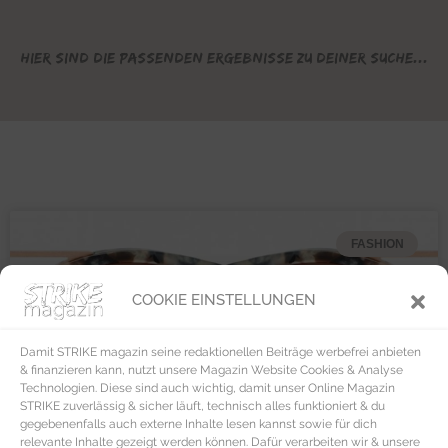
Hier sind die passenden Ergebnisse zu deiner Suche...
FASHION
COOKIE EINSTELLUNGEN
Damit STRIKE magazin seine redaktionellen Beiträge werbefrei anbieten
& finanzieren kann, nutzt unsere Magazin Website Cookies & Analyse
Technologien. Diese sind auch wichtig, damit unser Online Magazin
STRIKE zuverlässig & sicher läuft, technisch alles funktioniert & du
gegebenenfalls auch externe Inhalte lesen kannst sowie für dich
relevante Inhalte gezeigt werden können. Dafür verarbeiten wir & unsere